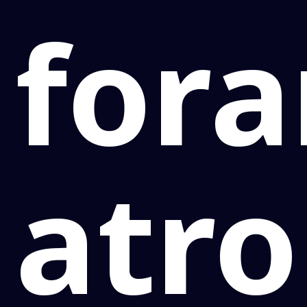
for
atr