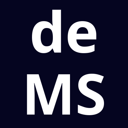
de
MS