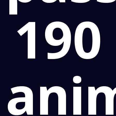
190
ani