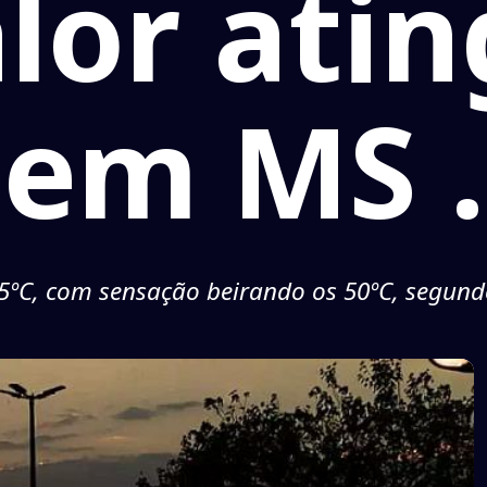
lor ati
em MS .
ºC, com sensação beirando os 50ºC, segund