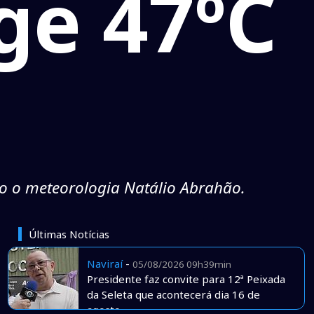
nge 47ºC
o o meteorologia Natálio Abrahão.
Últimas Notícias
Naviraí
-
05/08/2026 09h39min
Presidente faz convite para 12ª Peixada
da Seleta que acontecerá dia 16 de
agosto