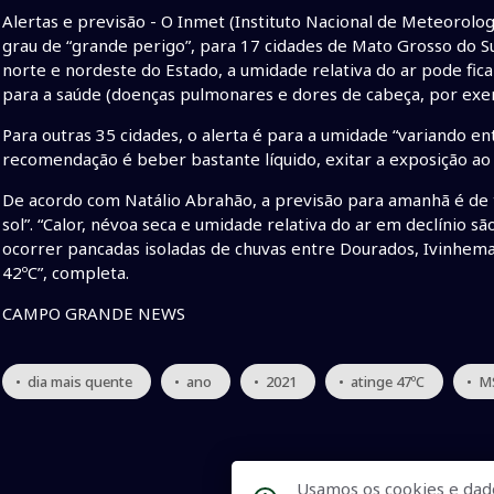
Alertas e previsão - O Inmet (Instituto Nacional de Meteorolog
grau de “grande perigo”, para 17 cidades de Mato Grosso do Sul
norte e nordeste do Estado, a umidade relativa do ar pode fica
para a saúde (doenças pulmonares e dores de cabeça, por exe
Para outras 35 cidades, o alerta é para a umidade “variando e
recomendação é beber bastante líquido, exitar a exposição ao s
De acordo com Natálio Abrahão, a previsão para amanhã é de
sol”. “Calor, névoa seca e umidade relativa do ar em declínio s
ocorrer pancadas isoladas de chuvas entre Dourados, Ivinhe
42ºC”, completa.
CAMPO GRANDE NEWS
• dia mais quente
• ano
• 2021
• atinge 47ºC
• M
Usamos os cookies e dad