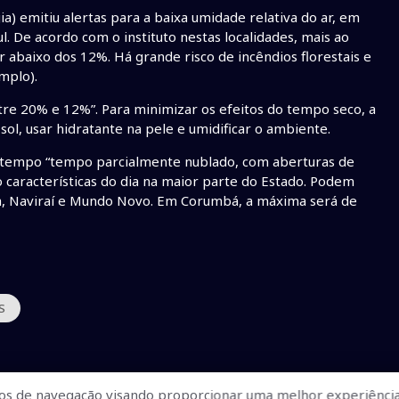
ia) emitiu alertas para a baixa umidade relativa do ar, em
. De acordo com o instituto nestas localidades, mais ao
r abaixo dos 12%. Há grande risco de incêndios florestais e
mplo).
ntre 20% e 12%”. Para minimizar os efeitos do tempo seco, a
ol, usar hidratante na pele e umidificar o ambiente.
 tempo “tempo parcialmente nublado, com aberturas de
ão características do dia na maior parte do Estado. Podem
ma, Naviraí e Mundo Novo. Em Corumbá, a máxima será de
S
os de navegação visando proporcionar uma melhor experiência