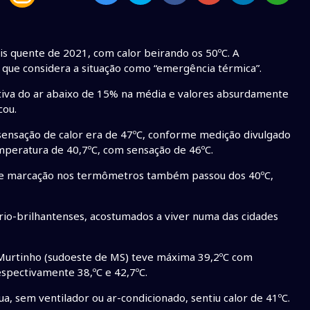
is quente de 2021, com calor beirando os 50ºC. A
 que considera a situação como “emergência térmica”.
ativa do ar abaixo de 15% na média e valores absurdamente
cou.
nsação de calor era de 47ºC, conforme medição divulgado
mperatura de 40,7ºC, com sensação de 46ºC.
nde marcação nos termômetros também passou dos 40ºC,
, rio-brilhantenses, acostumados a viver numa das cidades
 Murtinho (sudoeste de MS) teve máxima 39,2ºC com
espectivamente 38,ºC e 42,7ºC.
a, sem ventilador ou ar-condicionado, sentiu calor de 41ºC.