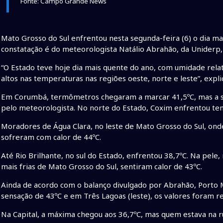
Fonte: Campo Grande News
Mato Grosso do Sul enfrentou nesta segunda-feira (6) o dia ma
constatação é do meteorologista Natálio Abrahão, da Uniderp,
“O Estado teve hoje dia mais quente do ano, com umidade rel
altos nas temperaturas nas regiões oeste, norte e leste”, expli
Em Corumbá, termômetros chegaram a marcar 41,5ºC, mas a se
pelo meteorologista. No norte do Estado, Coxim enfrentou te
Moradores de Água Clara, no leste de Mato Grosso do Sul, o
sofreram com calor de 44ºC.
Até Rio Brilhante, no sul do Estado, enfrentou 38,7ºC. Na pele
mais frias de Mato Grosso do Sul, sentiram calor de 43ºC.
Ainda de acordo com o balanço divulgado por Abrahão, Porto
sensação de 43ºC e em Três Lagoas (leste), os valores foram r
Na Capital, a máxima chegou aos 36,7ºC, mas quem estava na ru