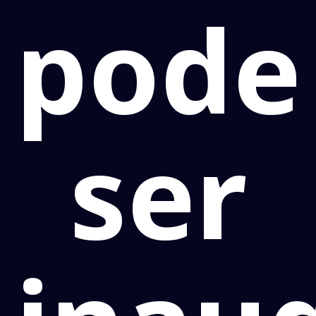
pode
ser