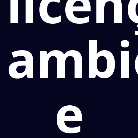
licen
ambi
e