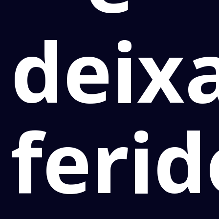
deix
ferid