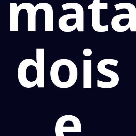
mat
dois
e