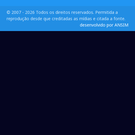
© 2007 - 2026 Todos os direitos reservados. Permitida a
reprodução desde que creditadas as mídias e citada a fonte.
desenvolvido por ANSIM