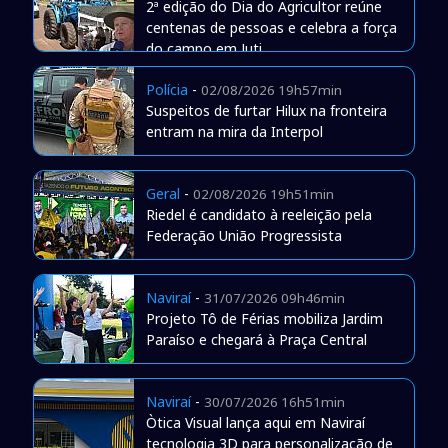
2ª edição do Dia do Agricultor reúne
centenas de pessoas e celebra a força
do campo em Juti
Polícia
-
02/08/2026 19h57min
Suspeitos de furtar Hilux na fronteira
entram na mira da Interpol
Geral
-
02/08/2026 19h51min
Riedel é candidato à reeleição pela
Federação União Progressista
Naviraí
-
31/07/2026 09h46min
Projeto Tô de Férias mobiliza Jardim
Paraíso e chegará à Praça Central
Naviraí
-
30/07/2026 16h51min
Òtica Visual lança aqui em Naviraí
tecnologia 3D para personalização de