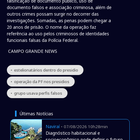
falsificação de documento público, uso de
documento falsos e associação criminosa, além de
outros crimes possam surgir no decorrer das
investigações. Somadas, as penas podem chegar a
20 anos de prisão. O nome da operação faz
referência ao uso pelos criminosos de identidades
funcionais falsas da Polícia Federal.
CAMPO GRANDE NEWS
• estelionatários dentro do presidio
• operação da PF nos presidios
• grupo usava perfis falsos
Últimas Notícias
Naviraí
-
07/08/2026 10h28min
Diagnóstico habitacional e
socioeconômico pode definir o futuro