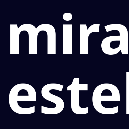
mir
este