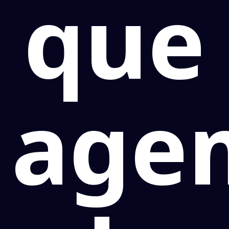
que
age