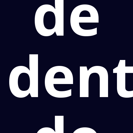
de
dent