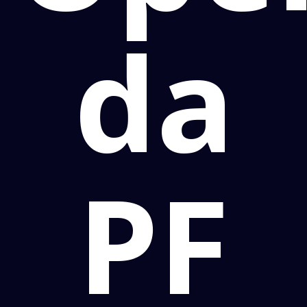
da
PF