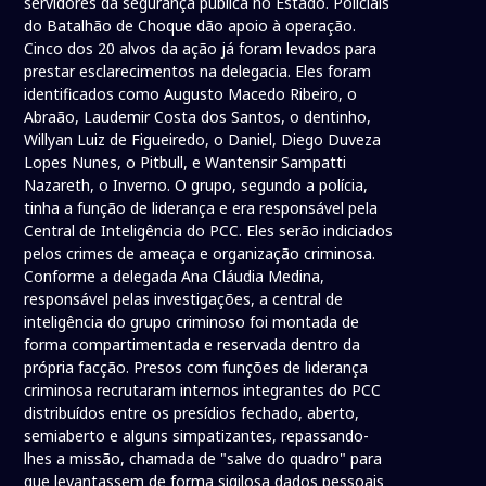
servidores da segurança pública no Estado. Policiais
do Batalhão de Choque dão apoio à operação.
Cinco dos 20 alvos da ação já foram levados para
prestar esclarecimentos na delegacia. Eles foram
identificados como Augusto Macedo Ribeiro, o
Abraão, Laudemir Costa dos Santos, o dentinho,
Willyan Luiz de Figueiredo, o Daniel, Diego Duveza
Lopes Nunes, o Pitbull, e Wantensir Sampatti
Nazareth, o Inverno. O grupo, segundo a polícia,
tinha a função de liderança e era responsável pela
Central de Inteligência do PCC. Eles serão indiciados
pelos crimes de ameaça e organização criminosa.
Conforme a delegada Ana Cláudia Medina,
responsável pelas investigações, a central de
inteligência do grupo criminoso foi montada de
forma compartimentada e reservada dentro da
própria facção. Presos com funções de liderança
criminosa recrutaram internos integrantes do PCC
distribuídos entre os presídios fechado, aberto,
semiaberto e alguns simpatizantes, repassando-
lhes a missão, chamada de "salve do quadro" para
que levantassem de forma sigilosa dados pessoais