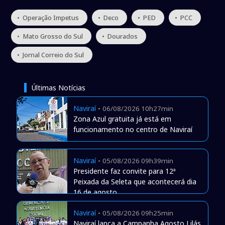
• Operação Impetus
• Deco
• PED
• PCC
• Mato Grosso do Sul
• Dourados
• Jornal Correio do Sul
Últimas Notícias
Naviraí
-
06/08/2026 10h27min
Zona Azul gratuita já está em
funcionamento no centro de Naviraí
Naviraí
-
05/08/2026 09h39min
Presidente faz convite para 12ª
Peixada da Seleta que acontecerá dia
16 de agosto
Naviraí
-
05/08/2026 09h25min
Naviraí lança a Campanha Agosto Lilás