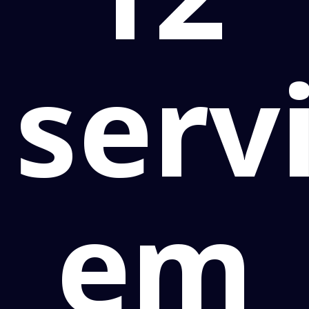
serv
em