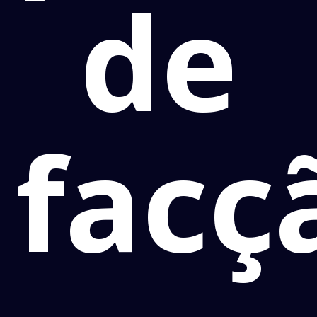
de
facç