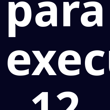
para
exec
12