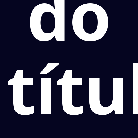
do
títu