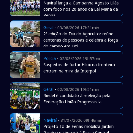
Naviraí lança a Campanha Agosto Lilás
com foco nos 20 anos da Lei Maria da
Penha
Geral
-
03/08/2026 17h31min
2ª edição do Dia do Agricultor reúne
centenas de pessoas e celebra a força
do campo em Juti
Polícia
-
02/08/2026 19h57min
Suspeitos de furtar Hilux na fronteira
entram na mira da Interpol
Geral
-
02/08/2026 19h51min
Riedel é candidato à reeleição pela
Federação União Progressista
Naviraí
-
31/07/2026 09h46min
Projeto Tô de Férias mobiliza Jardim
Paraíso e chegará à Praça Central