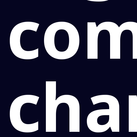
co
cha