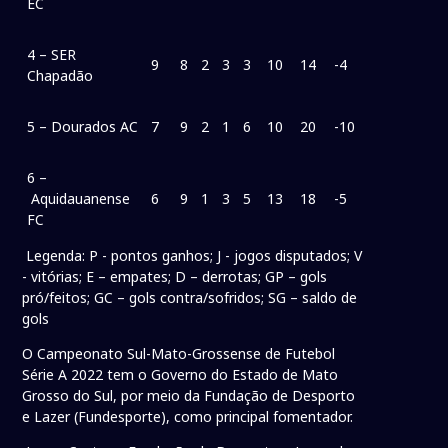
EC
4 – SER
9
8
2
3
3
10
14
-4
Chapadão
5 – Dourados AC
7
9
2
1
6
10
20
-10
6 –
Aquidauanense
6
9
1
3
5
13
18
-5
FC
Legenda: P - pontos ganhos; J - jogos disputados; V
- vitórias; E – empates; D – derrotas; GP – gols
pró/feitos; GC – gols contra/sofridos; SG – saldo de
gols
O Campeonato Sul-Mato-Grossense de Futebol
Série A 2022 tem o Governo do Estado de Mato
Grosso do Sul, por meio da Fundação de Desporto
e Lazer (Fundesporte), como principal fomentador.