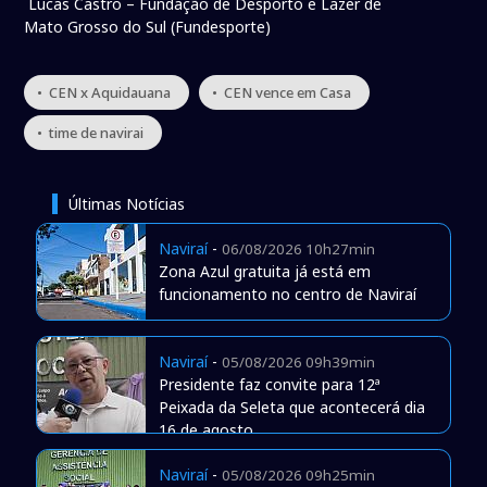
Lucas Castro – Fundação de Desporto e Lazer de
Mato Grosso do Sul (Fundesporte)
• CEN x Aquidauana
• CEN vence em Casa
• time de navirai
Últimas Notícias
Naviraí
-
06/08/2026 10h27min
Zona Azul gratuita já está em
funcionamento no centro de Naviraí
Naviraí
-
05/08/2026 09h39min
Presidente faz convite para 12ª
Peixada da Seleta que acontecerá dia
16 de agosto
Naviraí
-
05/08/2026 09h25min