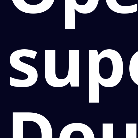
sup
Dou