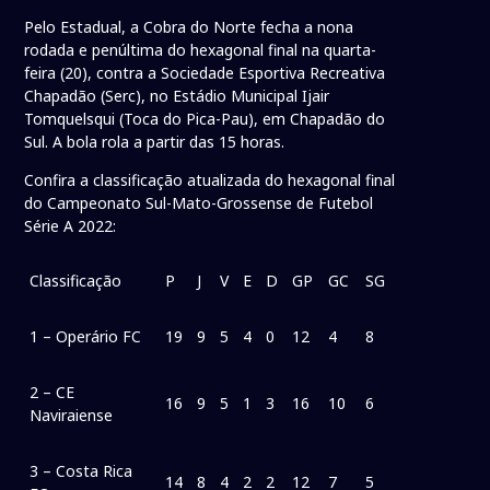
Pelo Estadual, a Cobra do Norte fecha a nona
rodada e penúltima do hexagonal final na quarta-
feira (20), contra a Sociedade Esportiva Recreativa
Chapadão (Serc), no Estádio Municipal Ijair
Tomquelsqui (Toca do Pica-Pau), em Chapadão do
Sul. A bola rola a partir das 15 horas.
Confira a classificação atualizada do hexagonal final
do Campeonato Sul-Mato-Grossense de Futebol
Série A 2022:
Classificação
P
J
V
E
D
GP
GC
SG
1 – Operário FC
19
9
5
4
0
12
4
8
2 – CE
16
9
5
1
3
16
10
6
Naviraiense
3 – Costa Rica
14
8
4
2
2
12
7
5