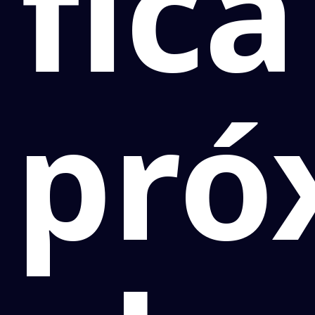
fica
pró