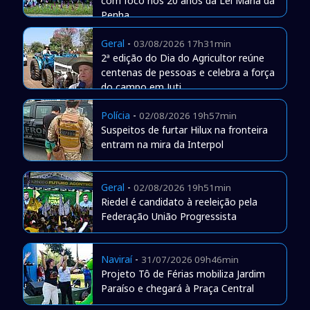
com foco nos 20 anos da Lei Maria da
Penha
Geral
-
03/08/2026 17h31min
2ª edição do Dia do Agricultor reúne
centenas de pessoas e celebra a força
do campo em Juti
Polícia
-
02/08/2026 19h57min
Suspeitos de furtar Hilux na fronteira
entram na mira da Interpol
Geral
-
02/08/2026 19h51min
Riedel é candidato à reeleição pela
Federação União Progressista
Naviraí
-
31/07/2026 09h46min
Projeto Tô de Férias mobiliza Jardim
Paraíso e chegará à Praça Central