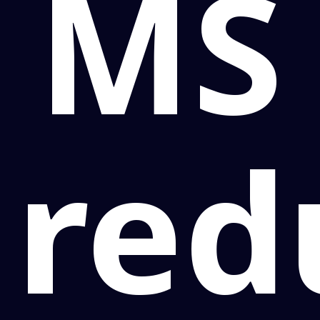
MS
red