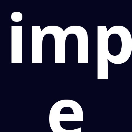
imp
e