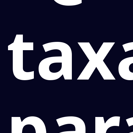
tax
par