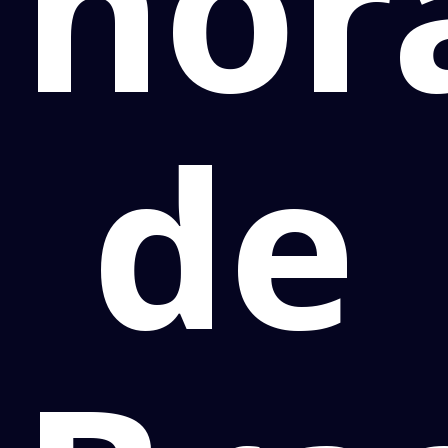
hor
de