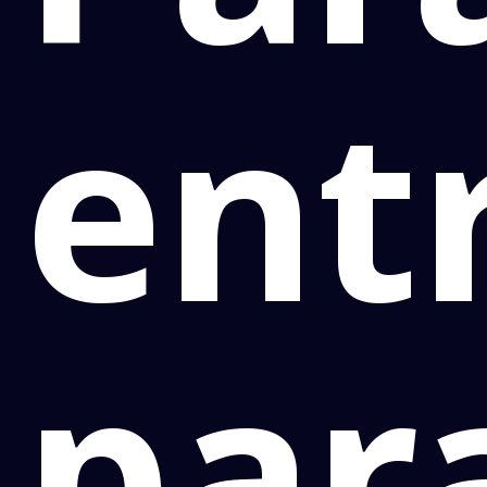
ent
par