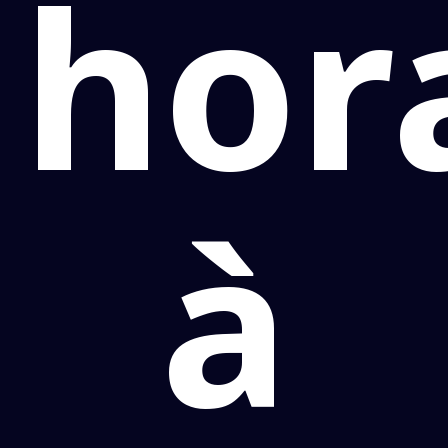
hor
à