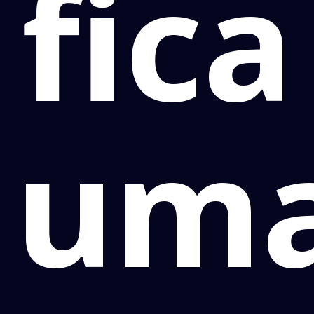
fica
um