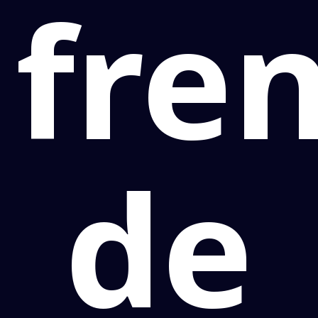
fre
de