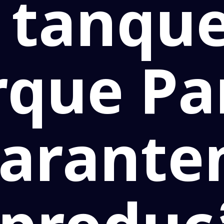
 tanque
rque Pa
arant