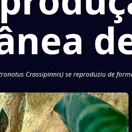
eproduç
ânea de
tronotus Crassipinnis) se reproduziu de for