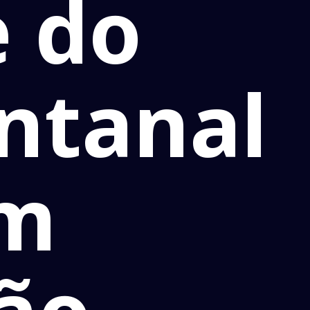
 do
ntanal
em