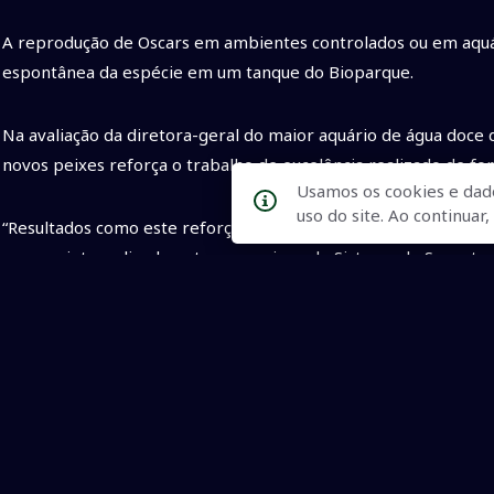
A reprodução de Oscars em ambientes controlados ou em aquár
espontânea da espécie em um tanque do Bioparque.
Na avaliação da diretora-geral do maior aquário de água doce
novos peixes reforça o trabalho de excelência realizado de f
Usamos os cookies e dad
uso do site. Ao continua
“Resultados como este reforçam o comprometimento dos profis
coeso e integralizado entre as equipes do Sistema de Suporte
trabalho de conservação uma realidade constante no empreend
A diretora ainda destaca que os estudos acadêmicos foram intr
excelentes resultados estão sendo alcançados nos pilares da p
vida nascida”.
Com informações de: Eduardo Coutinho/Assessoria de Comuni