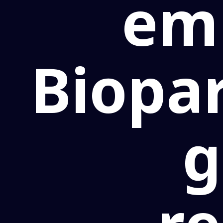
em
Biopa
g