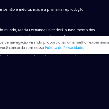
ios não é inédita, mas é a primeira reprodução
 do mundo, Maria Fernanda Balestieri, o nascimento dos
orma integrada pelas equipes do complexo.
os de navegação visando proporcionar uma melhor experiência
r, você concorda com nossa
Política de Privacidade
.
sionais que integram as equipes envolvidas. O trabalho
 à Vida, manejo, nutrição e bem-estar animal tornam o
imento”, avalia Maria Fernanda.
oduzidos dentro do Bioparque e, por meio da ciência,
esquisa e conservação. “Aqui, celebramos com alegria cada
cação Governo de Mato Grosso do Sul