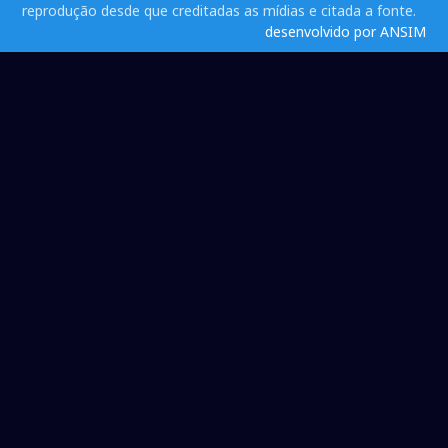
reprodução desde que creditadas as mídias e citada a fonte.
desenvolvido por ANSIM