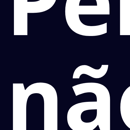
Pe
nã