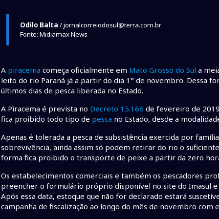
Odilo Balta
/ jornalcorreiodosul@terra.com.br
Fonte: Midiamax News
A
piracema
começa oficialmente em
Mato Grosso do Sul
a meia
leito do rio Paraná já a partir do dia 1° de novembro. Dessa f
últimos dias de pesca liberada no Estado.
A Piracema é prevista no
Decreto 15.166
de fevereiro de 2019
fica proibido todo tipo de
pesca
no Estado, desde a modalidade
Apenas é tolerada a pesca de subsistência exercida por famíl
sobrevivência, ainda assim só podem retirar do rio o suficien
forma fica proibido o transporte de peixe a partir da zero ho
Os estabelecimentos comerciais e também os pescadores prof
preencher o formulário próprio disponível no site do Imasul e
Após essa data, estoque que não for declarado estará suscetív
campanha de fiscalização ao longo do mês de novembro com es