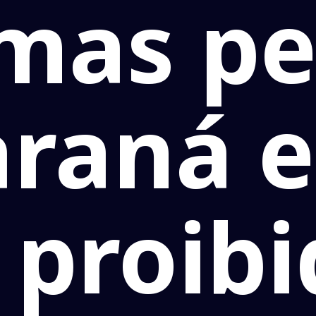
 mas p
Paraná 
 proibi