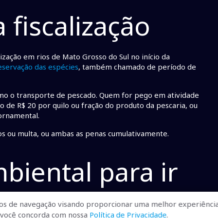
 fiscalização
lização em rios de Mato Grosso do Sul no início da
eservação das espécies
, também chamado de período de
como o transporte de pescado. Quem for pego em atividade
imo de R$ 20 por quilo ou fração do produto da pescaria, ou
ornamental.
nos ou multa, ou ambas as penas cumulativamente.
biental para ir
os de navegação visando proporcionar uma melhor experiência
r, você concorda com nossa
Política de Privacidade
.