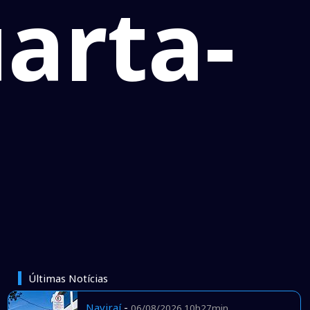
uarta-
Últimas Notícias
Naviraí
-
06/08/2026 10h27min