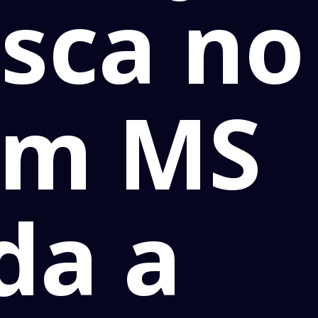
esca no
em MS
da a