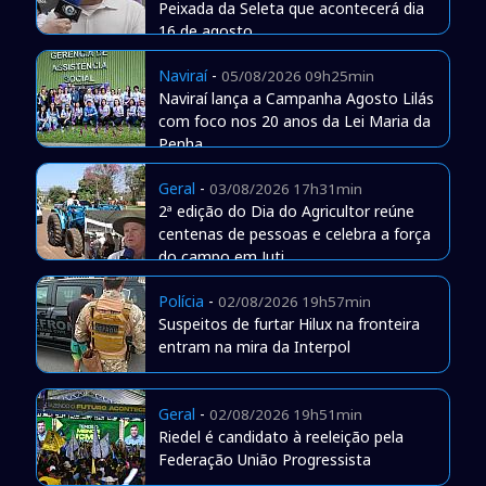
Peixada da Seleta que acontecerá dia
16 de agosto
Naviraí
-
05/08/2026 09h25min
Naviraí lança a Campanha Agosto Lilás
com foco nos 20 anos da Lei Maria da
Penha
Geral
-
03/08/2026 17h31min
2ª edição do Dia do Agricultor reúne
centenas de pessoas e celebra a força
do campo em Juti
Polícia
-
02/08/2026 19h57min
Suspeitos de furtar Hilux na fronteira
entram na mira da Interpol
Geral
-
02/08/2026 19h51min
Riedel é candidato à reeleição pela
Federação União Progressista