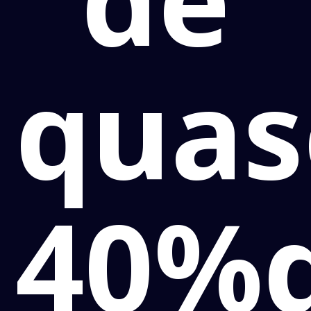
quas
40%