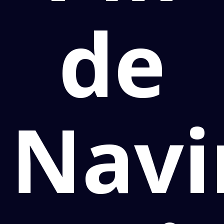
de
Navi