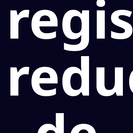
regi
redu
de