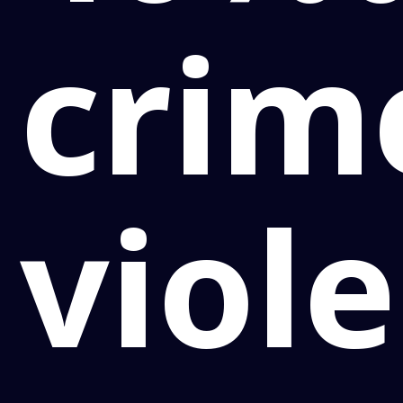
crim
viol