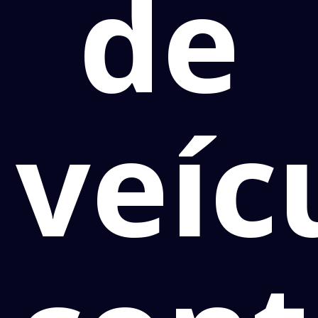
de
veíc