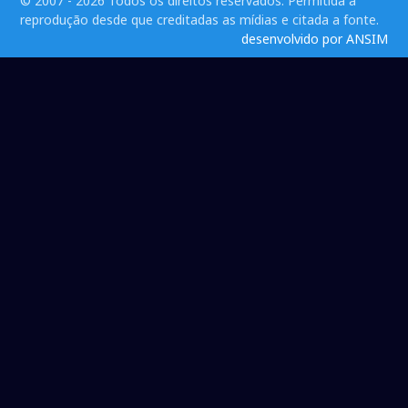
© 2007 - 2026 Todos os direitos reservados. Permitida a
reprodução desde que creditadas as mídias e citada a fonte.
desenvolvido por ANSIM