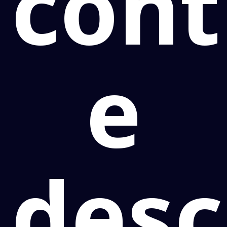
con
e
des