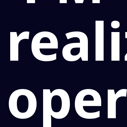
real
ope