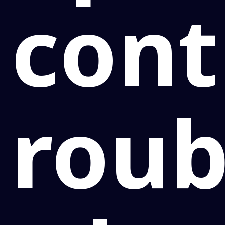
cont
rou