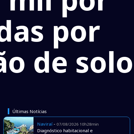
das por
ão de solo
Últimas Notícias
Naviraí
-
07/08/2026 10h28min
Diagnóstico habitacional e