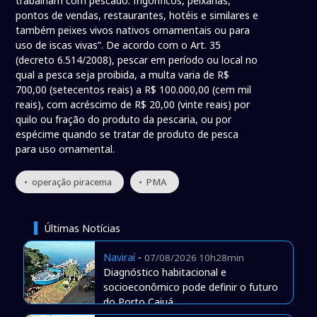
trabalham com pescado: frigoríficos, peixarias,
pontos de vendas, restaurantes, hotéis e similares e
também peixes vivos nativos ornamentais ou para
uso de iscas vivas”. De acordo com o Art. 35
(decreto 6.514/2008), pescar em período ou local no
qual a pesca seja proibida, a multa varia de R$
700,00 (setecentos reais) a R$ 100.000,00 (cem mil
reais), com acréscimo de R$ 20,00 (vinte reais) por
quilo ou fração do produto da pescaria, ou por
espécime quando se tratar de produto de pesca
para uso ornamental.
• operação piracema
• PMA
Últimas Notícias
Naviraí
-
07/08/2026 10h28min
Diagnóstico habitacional e
socioeconômico pode definir o futuro
do Porto Caiuá