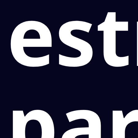
est
pa