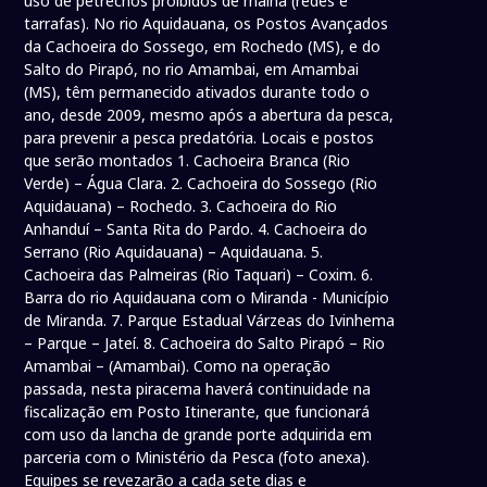
uso de petrechos proibidos de malha (redes e
tarrafas). No rio Aquidauana, os Postos Avançados
da Cachoeira do Sossego, em Rochedo (MS), e do
Salto do Pirapó, no rio Amambai, em Amambai
(MS), têm permanecido ativados durante todo o
ano, desde 2009, mesmo após a abertura da pesca,
para prevenir a pesca predatória. Locais e postos
que serão montados 1. Cachoeira Branca (Rio
Verde) – Água Clara. 2. Cachoeira do Sossego (Rio
Aquidauana) – Rochedo. 3. Cachoeira do Rio
Anhanduí – Santa Rita do Pardo. 4. Cachoeira do
Serrano (Rio Aquidauana) – Aquidauana. 5.
Cachoeira das Palmeiras (Rio Taquari) – Coxim. 6.
Barra do rio Aquidauana com o Miranda - Município
de Miranda. 7. Parque Estadual Várzeas do Ivinhema
– Parque – Jateí. 8. Cachoeira do Salto Pirapó – Rio
Amambai – (Amambai). Como na operação
passada, nesta piracema haverá continuidade na
fiscalização em Posto Itinerante, que funcionará
com uso da lancha de grande porte adquirida em
parceria com o Ministério da Pesca (foto anexa).
Equipes se revezarão a cada sete dias e