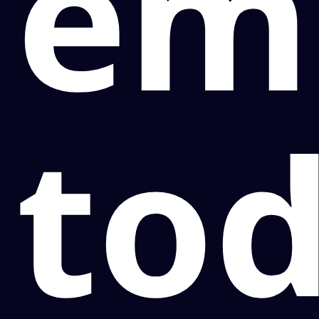
em
to