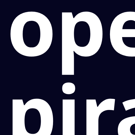
op
pi