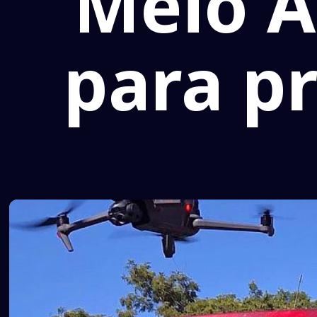
Meio A
para p