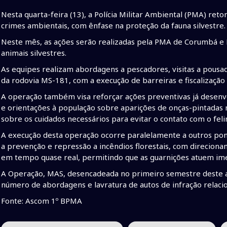
Nesta quarta-feira (13), a Polícia Militar Ambiental (PMA) reto
crimes ambientais, com ênfase na proteção da fauna silvestre.
Neste mês, as ações serão realizadas pela PMA de Corumbá e M
animais silvestres.
As equipes realizam abordagens a pescadores, visitas a pousa
da rodovia MS-181, com a execução de barreiras e fiscalização d
A operação também visa reforçar ações preventivas já desenvo
e orientações à população sobre aparições de onças-pintadas 
sobre os cuidados necessários para evitar o contato com o feli
A execução desta operação ocorre paralelamente a outros pont
a prevenção e repressão a incêndios florestais, com direcion
em tempo quase real, permitindo que as guarnições atuem ime
A Operação, MAS, desencadeada no primeiro semestre deste an
número de abordagens e lavratura de autos de infração relaci
Fonte: Ascom 1º BPMA