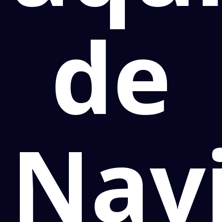
de
Navi