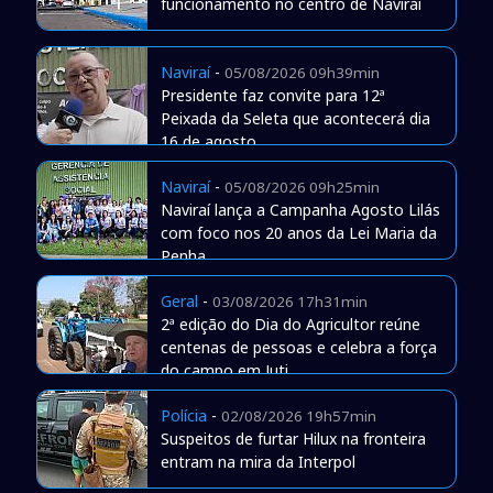
funcionamento no centro de Naviraí
Naviraí
-
05/08/2026 09h39min
Presidente faz convite para 12ª
Peixada da Seleta que acontecerá dia
16 de agosto
Naviraí
-
05/08/2026 09h25min
Naviraí lança a Campanha Agosto Lilás
com foco nos 20 anos da Lei Maria da
Penha
Geral
-
03/08/2026 17h31min
2ª edição do Dia do Agricultor reúne
centenas de pessoas e celebra a força
do campo em Juti
Polícia
-
02/08/2026 19h57min
Suspeitos de furtar Hilux na fronteira
entram na mira da Interpol