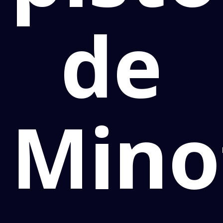
de
Mino