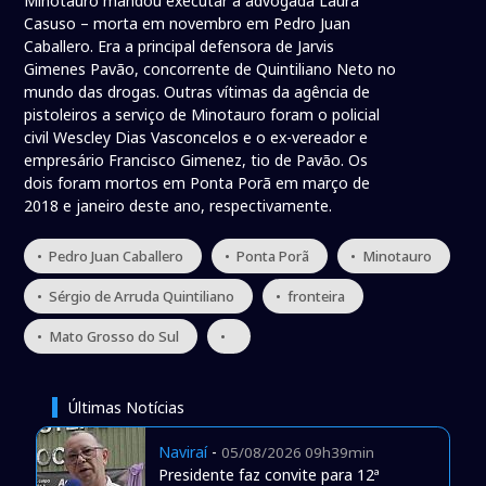
Minotauro mandou executar a advogada Laura
Casuso – morta em novembro em Pedro Juan
Caballero. Era a principal defensora de Jarvis
Gimenes Pavão, concorrente de Quintiliano Neto no
mundo das drogas. Outras vítimas da agência de
pistoleiros a serviço de Minotauro foram o policial
civil Wescley Dias Vasconcelos e o ex-vereador e
empresário Francisco Gimenez, tio de Pavão. Os
dois foram mortos em Ponta Porã em março de
2018 e janeiro deste ano, respectivamente.
• Pedro Juan Caballero
• Ponta Porã
• Minotauro
• Sérgio de Arruda Quintiliano
• fronteira
• Mato Grosso do Sul
•
Últimas Notícias
Naviraí
-
05/08/2026 09h39min
Presidente faz convite para 12ª