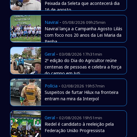
Peixada da Seleta que acontecerá dia
16 de agosto
Naviraí
-
05/08/2026 09h25min
Naviraí lança a Campanha Agosto Lilás
com foco nos 20 anos da Lei Maria da
Penha
Geral
-
03/08/2026 17h31min
2ª edição do Dia do Agricultor reúne
centenas de pessoas e celebra a força
do campo em Juti
Polícia
-
02/08/2026 19h57min
Suspeitos de furtar Hilux na fronteira
entram na mira da Interpol
Geral
-
02/08/2026 19h51min
Riedel é candidato à reeleição pela
Federação União Progressista