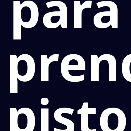
para
pren
pisto