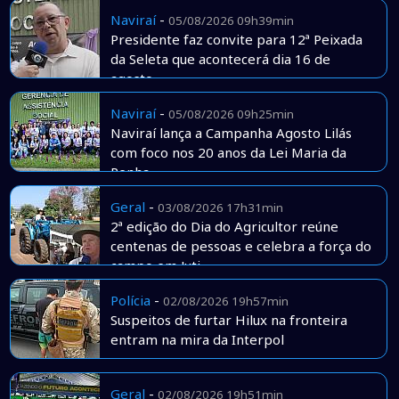
Naviraí
-
05/08/2026 09h39min
Presidente faz convite para 12ª Peixada
da Seleta que acontecerá dia 16 de
agosto
Naviraí
-
05/08/2026 09h25min
Naviraí lança a Campanha Agosto Lilás
com foco nos 20 anos da Lei Maria da
Penha
Geral
-
03/08/2026 17h31min
2ª edição do Dia do Agricultor reúne
centenas de pessoas e celebra a força do
campo em Juti
Polícia
-
02/08/2026 19h57min
Suspeitos de furtar Hilux na fronteira
entram na mira da Interpol
Geral
-
02/08/2026 19h51min