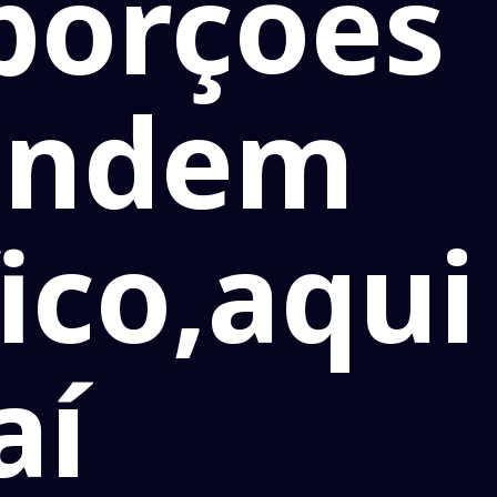
porções
rendem
ico,aqui
aí