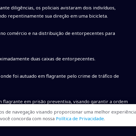
nte diligências, os policiais avistaram dois indivíduos,
ando repentinamente sua direção em uma bicicleta.
 no comércio e na distribuição de entorpecentes para
roximadamente duas caixas de entorpecentes.
í, onde foi autuado em flagrante pelo crime de tráfico de
m flagrante em prisão preventiva, visando garantir a ordem
os de navegação visando proporcionar uma melhor experiência
r, você concorda com nossa
Política de Privacidade
.