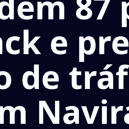
dem 87 
ack e p
o de tráf
m Navir