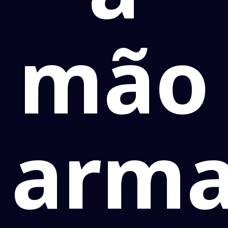
mão
arm