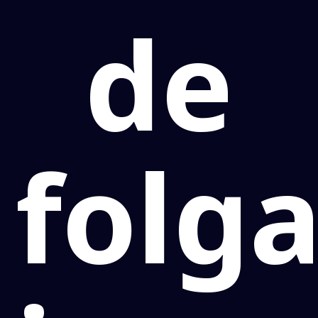
de
folg