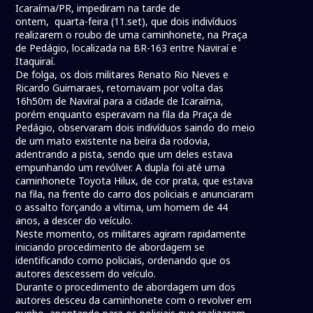
Icaraíma/PR, impediram na tarde de
ontem, quarta-feira (11.set), que dois indivíduos
realizarem o roubo de uma caminhonete, na Praça
de Pedágio, localizada na BR-163 entre Naviraí e
Itaquiraí.
De folga, os dois militares Renato Rio Neves e
Ricardo Guimaraes, retornavam por volta das
16h50m de Naviraí para a cidade de Icaraíma,
porém enquanto esperavam na fila da Praça de
Pedágio, observaram dois indivíduos saindo do meio
de um mato existente na beira da rodovia,
adentrando a pista, sendo que um deles estava
empunhando um revólver. A dupla foi até uma
caminhonete Toyota Hilux, de cor prata, que estava
na fila, na frente do carro dos policiais e anunciaram
o assalto forçando a vítima, um homem de 44
anos, a descer do veículo.
Neste momento, os militares agiram rapidamente
iniciando procedimento de abordagem se
identificando como policiais, ordenando que os
autores descessem do veículo.
Durante o procedimento de abordagem um dos
autores desceu da caminhonete com o revolver em