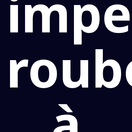
imp
roub
à