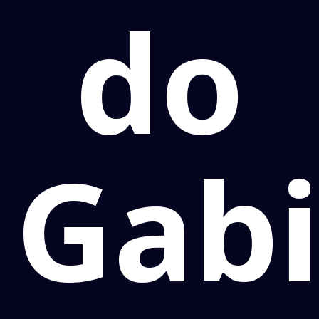
do
Gab