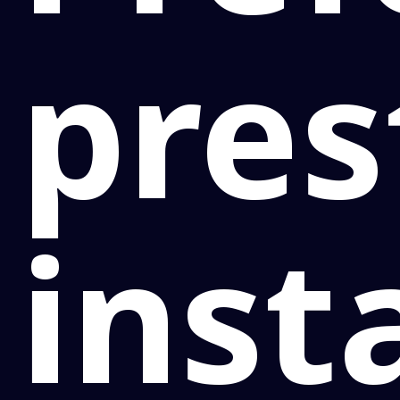
pres
inst