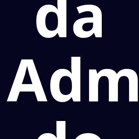
da
Admi