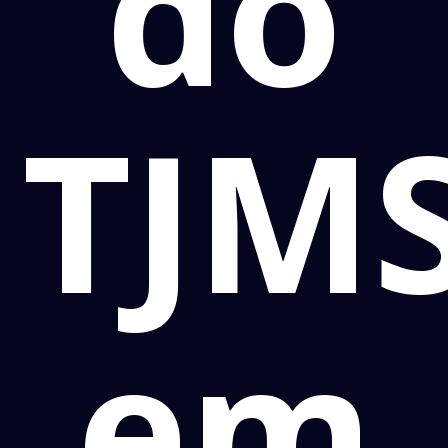
do
TJM
em