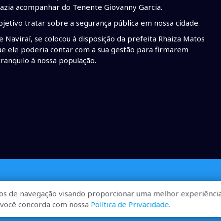
 fazia acompanhar do Tenente Giovanny Garcia.
objetivo tratar sobre a segurança pública em nossa cidade.
 Naviraí, se colocou à disposição da prefeita Rhaiza Matos
ue ele poderia contar com a sua gestão para firmarem
ranquilo à nossa população.
os de navegação visando proporcionar uma melhor experiência
r, você concorda com nossa
Política de Privacidade
.