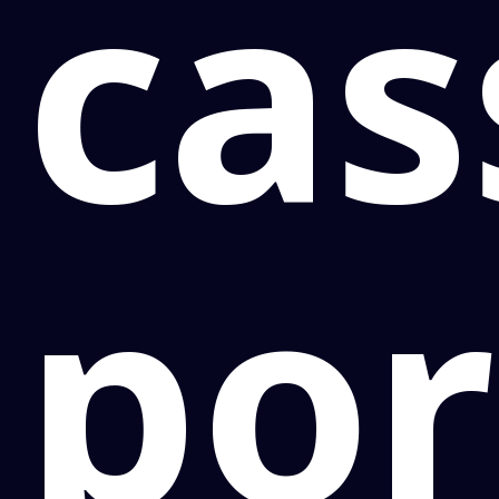
cas
por