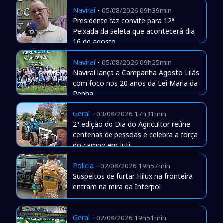
Naviraí
-
05/08/2026 09h39min
Presidente faz convite para 12ª
Peixada da Seleta que acontecerá dia
16 de agosto
Naviraí
-
05/08/2026 09h25min
Naviraí lança a Campanha Agosto Lilás
com foco nos 20 anos da Lei Maria da
Penha
Geral
-
03/08/2026 17h31min
2ª edição do Dia do Agricultor reúne
centenas de pessoas e celebra a força
do campo em Juti
Polícia
-
02/08/2026 19h57min
Suspeitos de furtar Hilux na fronteira
entram na mira da Interpol
Geral
-
02/08/2026 19h51min