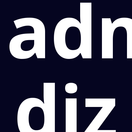
adm
diz