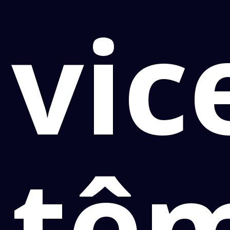
vic
tê