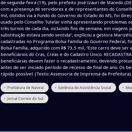
de segunda-feira (19), pelo prefeito José Izauri de Macedo (D
com a presença de servidores e de representantes do Conselho
mil, obtidos via à Fundo do Governo do Estado do MS, foi direc
usado pelo Conselho Tutelar vinha apresentando problemas oc
três turnos de cada dia, incluindo fins de semana, em viagens p
substituição estava sendo sentida”, explicou a gestora Marizél
cadastradas no Programa Bolsa Família do Governo Federal, fo
Bolsa Família, adquirido com R$ 73,5 mil, “Este carro deve ser u
beneficiários do Cras, Creas e do Cadastro Único. RECADASTRA
beneficiárias devem fazer o recadastramento, devendo procura
antes de ser iniciado período de recesso de final de ano. Os b
rápido possível. (Texto: Assessoria de Imprensa da Prefeitura).
• Prefeitura de Naviraí
• Gerência de Assistência Social
• Mar
• Jornal Correio do Sul