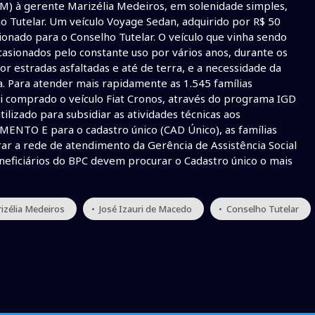
EM) à gerente Marizélia Medeiros, em solenidade simples,
 Tutelar. Um veículo Voyage Sedan, adquirido por R$ 50
ionado para o Conselho Tutelar. O veículo que vinha sendo
asionados pelo constante uso por vários anos, durante os
or estradas asfaltadas e até de terra, e a necessidade da
ia. Para atender mais rapidamente as 1.545 famílias
i comprado o veículo Fiat Cronos, através do programa IGD
tilizado para subsidiar as atividades técnicas aos
MENTO E para o cadastro único (CAD Único), as famílias
r a rede de atendimento da Gerência de Assistência Social
eneficiários do BPC devem procurar o Cadastro único o mais
izélia Medeiros
• José Izauri de Macedo
• Conselho Tutelar