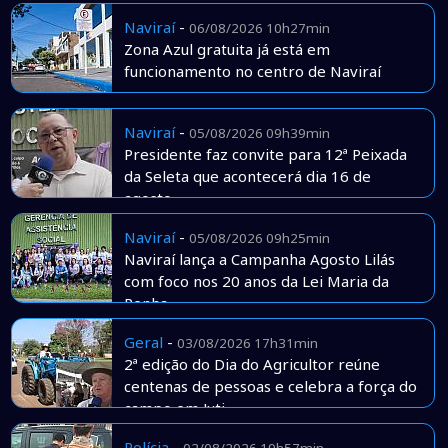
Naviraí
-
06/08/2026 10h27min
Zona Azul gratuita já está em
funcionamento no centro de Naviraí
Naviraí
-
05/08/2026 09h39min
Presidente faz convite para 12ª Peixada
da Seleta que acontecerá dia 16 de
agosto
Naviraí
-
05/08/2026 09h25min
Naviraí lança a Campanha Agosto Lilás
com foco nos 20 anos da Lei Maria da
Penha
Geral
-
03/08/2026 17h31min
2ª edição do Dia do Agricultor reúne
centenas de pessoas e celebra a força do
campo em Juti
Polícia
-