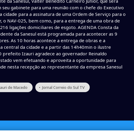
nte da Sanesul, Valter Benedito Carneiro Júnior, que será
m seu gabinete para uma reunião com o chefe do Executivo
sa cidade para a assinatura de uma Ordem de Serviço para o
ar, o NAV-025, bem como, para a entrega de uma obra de
 216 ligações domiciliares de esgoto. AGENDA Consta da
idente da Sanesul está programada para acontecer as 9
ores. As 10 horas acontece a entrega de obras e a
a central da cidade e a partir das 14h40min o ilustre
O prefeito Izauri agradece ao governador Reinaldo
Estado vem efetuando e aproveita a oportunidade para
dade nesta recepção ao representante da empresa Sanesul
zauri de Macedo
• Jornal Correio do Sul TV