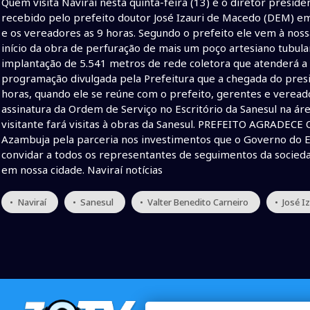
Quem visita Naviraí nesta quinta-feira (13) é o diretor preside
recebido pelo prefeito doutor José Izauri de Macedo (DEM) e
e os vereadores as 9 horas. Segundo o prefeito ele vem à nos
início da obra de perfuração de mais um poço artesiano tubul
implantação de 5.541 metros de rede coletora que atenderá a
programação divulgada pela Prefeitura que a chegada do pres
horas, quando ele se reúne com o prefeito, gerentes e veread
assinatura da Ordem de Serviço no Escritório da Sanesul na áre
visitante fará visitas à obras da Sanesul. PREFEITO AGRADECE 
Azambuja pela parceria nos investimentos que o Governo do 
convidar a todos os representantes de seguimentos da socie
em nossa cidade. Naviraí notícias
• Naviraí
• Sanesul
• Valter Benedito Carneiro
• José I