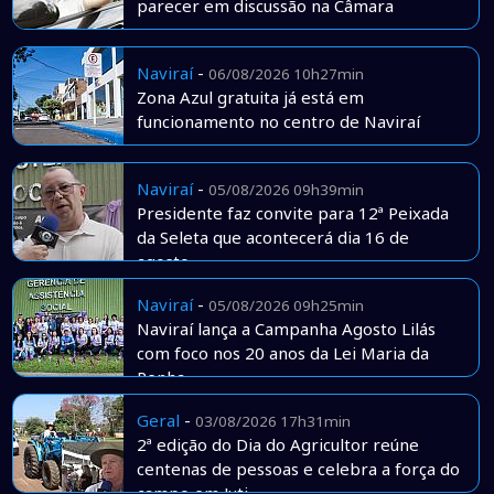
parecer em discussão na Câmara
Naviraí
-
06/08/2026 10h27min
Zona Azul gratuita já está em
funcionamento no centro de Naviraí
Naviraí
-
05/08/2026 09h39min
Presidente faz convite para 12ª Peixada
da Seleta que acontecerá dia 16 de
agosto
Naviraí
-
05/08/2026 09h25min
Naviraí lança a Campanha Agosto Lilás
com foco nos 20 anos da Lei Maria da
Penha
Geral
-
03/08/2026 17h31min
2ª edição do Dia do Agricultor reúne
centenas de pessoas e celebra a força do
campo em Juti