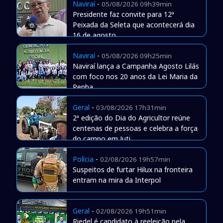
Naviraí
-
05/08/2026 09h39min
Presidente faz convite para 12ª
Peixada da Seleta que acontecerá dia
16 de agosto
Naviraí
-
05/08/2026 09h25min
Naviraí lança a Campanha Agosto Lilás
com foco nos 20 anos da Lei Maria da
Penha
Geral
-
03/08/2026 17h31min
2ª edição do Dia do Agricultor reúne
centenas de pessoas e celebra a força
do campo em Juti
Polícia
-
02/08/2026 19h57min
Suspeitos de furtar Hilux na fronteira
entram na mira da Interpol
Geral
-
02/08/2026 19h51min
Riedel é candidato à reeleição pela