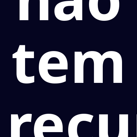
tem
recu