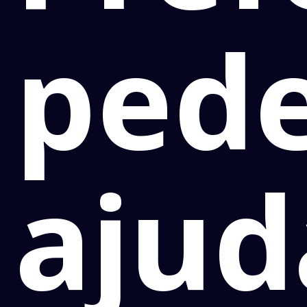
ped
ajud