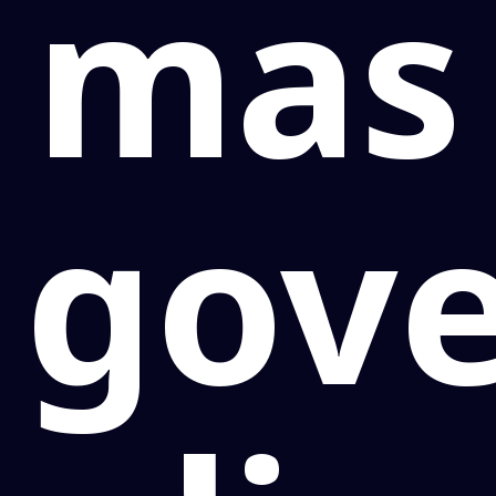
mas
gov