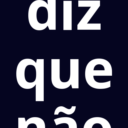
diz
que
não