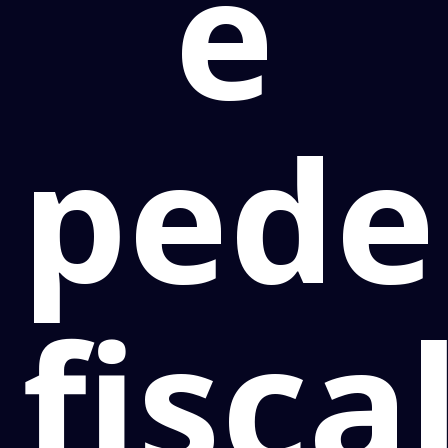
e
pede
fisca