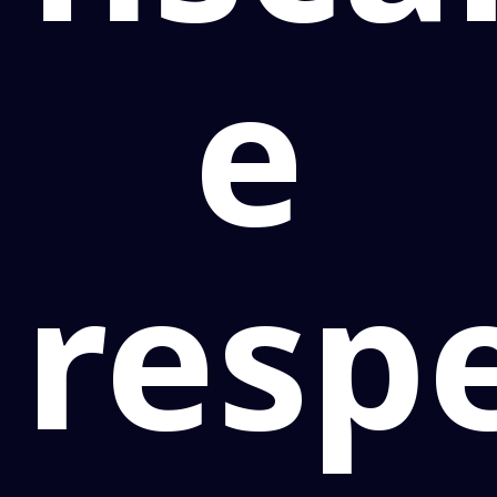
e
resp