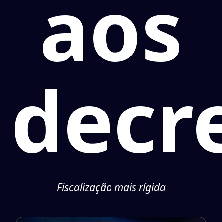
aos
decr
Fiscalização mais rígida