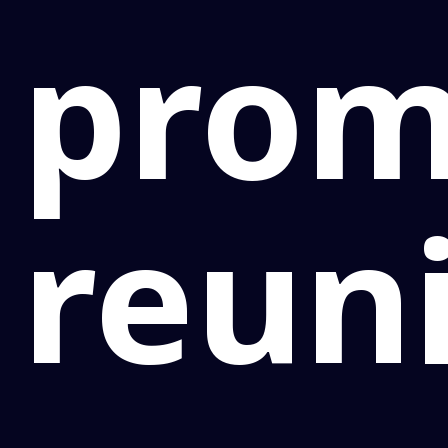
pro
reun