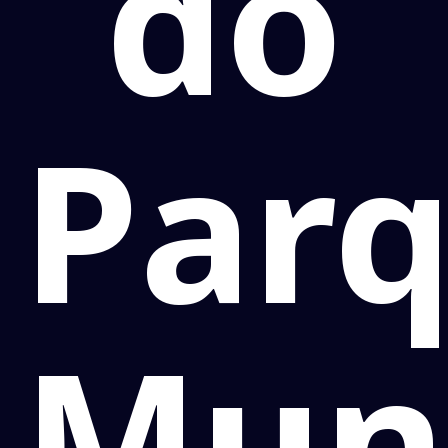
do
Par
Muni