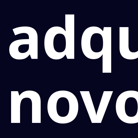
adqu
nov