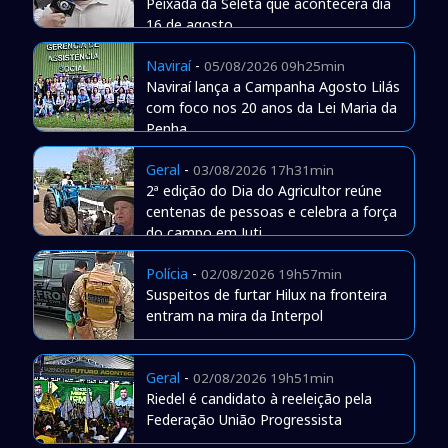
Peixada da Seleta que acontecerá dia
16 de agosto
Naviraí
-
05/08/2026 09h25min
Naviraí lança a Campanha Agosto Lilás
com foco nos 20 anos da Lei Maria da
Penha
Geral
-
03/08/2026 17h31min
2ª edição do Dia do Agricultor reúne
centenas de pessoas e celebra a força
do campo em Juti
Polícia
-
02/08/2026 19h57min
Suspeitos de furtar Hilux na fronteira
entram na mira da Interpol
Geral
-
02/08/2026 19h51min
Riedel é candidato à reeleição pela
Federação União Progressista