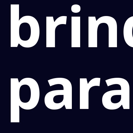
bri
par