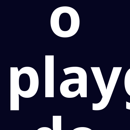
o
pla