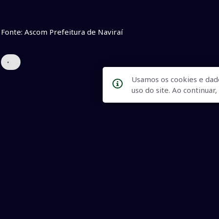
Fonte: Ascom Prefeitura de Naviraí
•
Usamos os cookies e dad
uso do site. Ao continua
Qualidade na Informação
As principais notícias, as mais relevantes, a todo o tempo, at
informado.
On-line desde 01 de julho de 2007