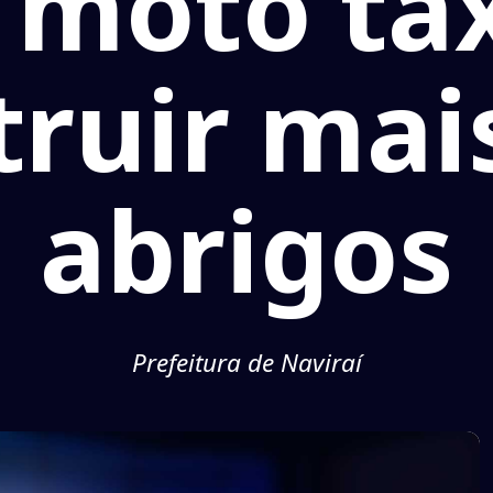
moto táx
ruir mai
abrigos
Prefeitura de Naviraí