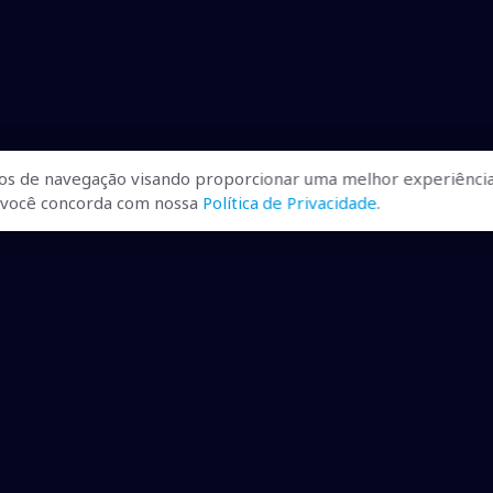
os de navegação visando proporcionar uma melhor experiência
r, você concorda com nossa
Política de Privacidade
.
ualizadas, pra você ficar bem