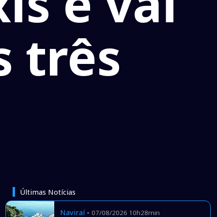
is e vai
s três
Últimas Notícias
Naviraí
-
07/08/2026 10h28min