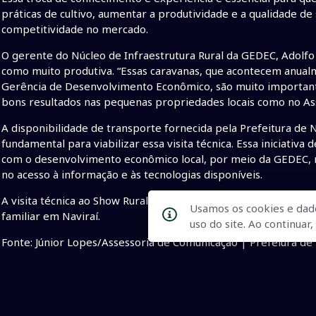
práticas de cultivo, aumentar a produtividade e a qualidade de
competitividade no mercado.
O gerente do Núcleo de Infraestrutura Rural da GEDEC, Adolfo Jo
como muito produtiva. “Essas caravanas, que acontecem anualm
Gerência de Desenvolvimento Econômico, são muito importante
bons resultados nas pequenas propriedades locais como no Asse
A disponibilidade de transporte fornecida pela Prefeitura de Na
fundamental para viabilizar essa visita técnica. Essa iniciati
com o desenvolvimento econômico local, por meio da GEDEC, r
no acesso à informação e às tecnologias disponíveis.
A visita técnica ao Show Rural Coopavel é mais uma ação que c
Usamos os cookies e dad
familiar em Naviraí.
uso do site. Ao continua
Fonte: Júnior Lopes/Assessoria de Comunicação | Prefeiura de 
•