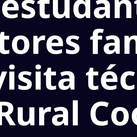
 estudan
tores fa
isita té
Rural Co