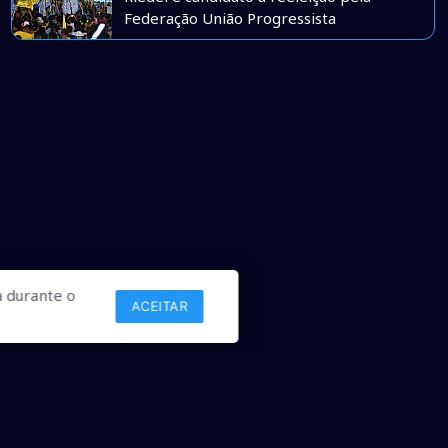
Federação União Progressista
 durante o
ACEITAR