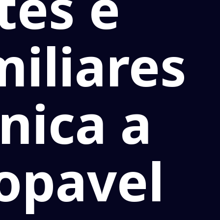
tes e
miliares
cnica a
opavel