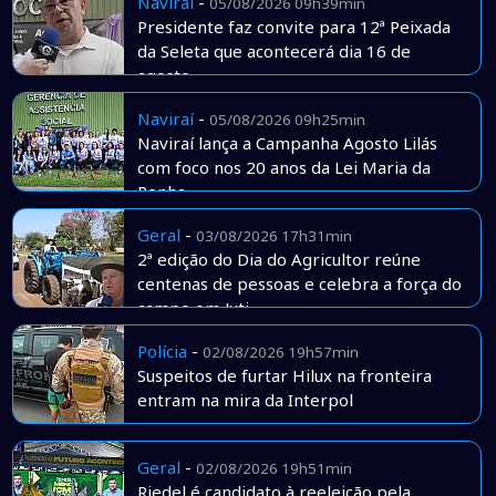
Naviraí
-
05/08/2026 09h39min
Presidente faz convite para 12ª Peixada
da Seleta que acontecerá dia 16 de
agosto
Naviraí
-
05/08/2026 09h25min
Naviraí lança a Campanha Agosto Lilás
com foco nos 20 anos da Lei Maria da
Penha
Geral
-
03/08/2026 17h31min
2ª edição do Dia do Agricultor reúne
centenas de pessoas e celebra a força do
campo em Juti
Polícia
-
02/08/2026 19h57min
Suspeitos de furtar Hilux na fronteira
entram na mira da Interpol
Geral
-
02/08/2026 19h51min
Riedel é candidato à reeleição pela