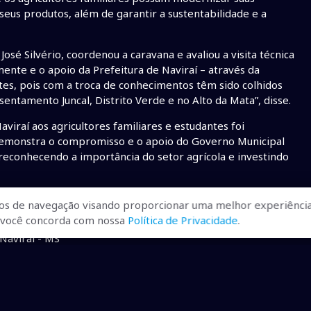
 seus produtos, além de garantir a sustentabilidade e a
sé Silvério, coordenou a caravana e avaliou a visita técnica
ente e o apoio da Prefeitura de Naviraí – através da
s, pois com a troca de conhecimentos têm sido colhidos
ntamento Juncal, Distrito Verde e no Alto da Mata”, disse.
viraí aos agricultores familiares e estudantes foi
va demonstra o compromisso e o apoio do Governo Municipal
econhecendo a importância do setor agrícola e investindo
ontribui para o crescimento e a prosperidade da agricultura
os de navegação visando proporcionar uma melhor experiência
r, você concorda com nossa
Política de Privacidade
.
Naviraí - MS