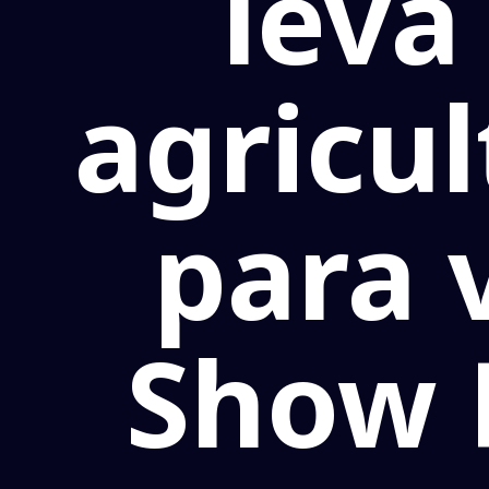
leva
agricul
para v
Show 