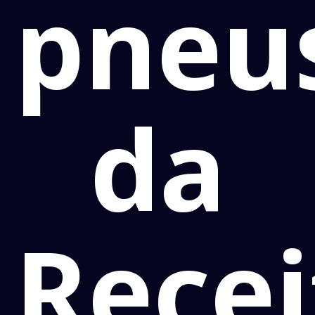
pneu
da
Recei