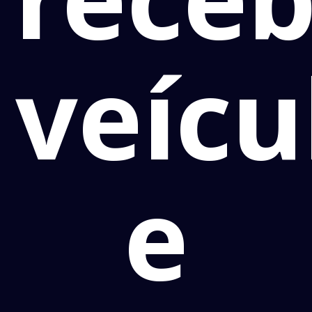
veícu
e