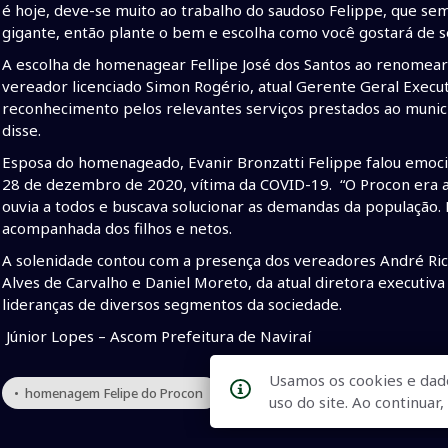
é hoje, deve-se muito ao trabalho do saudoso Felippe, que sem
gigante, então plante o bem e escolha como você gostará de se
A escolha de homenagear Fellipe José dos Santos ao renomear
vereador licenciado Simon Rogério, atual Gerente Geral Execut
reconhecimento pelos relevantes serviços prestados ao municí
disse.
Esposa do homenageado, Evanir Bronzatti Felippe falou emoc
28 de dezembro de 2020, vítima da COVID-19. “O Procon era a 
ouvia a todos e buscava solucionar as demandas da população
acompanhada dos filhos e netos.
A solenidade contou com a presença dos vereadores André Ricar
Alves de Carvalho e Daniel Moreto, da atual diretora executiva
lideranças de diversos segmentos da sociedade.
Júnior Lopes – Ascom Prefeitura de Naviraí
Usamos os cookies e dad
• homenagem Felipe do Procon
• Procon de Naviraí
• reform
uso do site. Ao continua