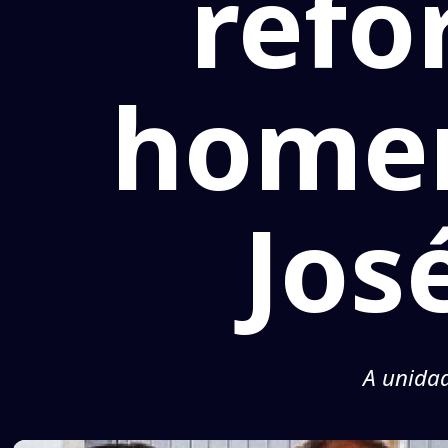
refo
homen
Jos
A unidad