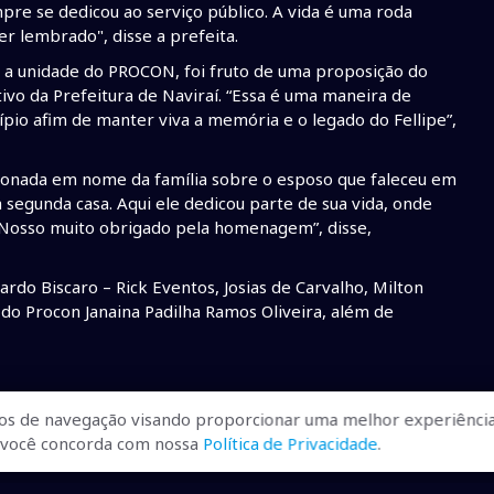
pre se dedicou ao serviço público. A vida é uma roda
r lembrado", disse a prefeita.
 a unidade do PROCON, foi fruto de uma proposição do
ivo da Prefeitura de Naviraí. “Essa é uma maneira de
pio afim de manter viva a memória e o legado do Fellipe”,
ionada em nome da família sobre o esposo que faleceu em
segunda casa. Aqui ele dedicou parte de sua vida, onde
. Nosso muito obrigado pela homenagem”, disse,
do Biscaro – Rick Eventos, Josias de Carvalho, Milton
 do Procon Janaina Padilha Ramos Oliveira, além de
os de navegação visando proporcionar uma melhor experiência
a sede do procon
r, você concorda com nossa
Política de Privacidade
.