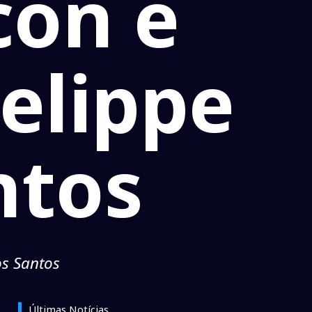
con e
elippe
ntos
os Santos
Últimas Notícias