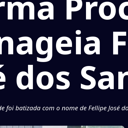
rma Pro
ageia F
é dos Sa
e foi batizada com o nome de Fellipe José d