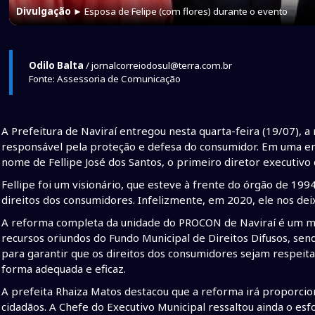
Divulgação
► Esposa de Felipe (com flores) durante o evento
Odilo Balta
/ jornalcorreiodosul@terra.com.br
Fonte: Assessoria de Comunicação
A Prefeitura de Naviraí entregou nesta quarta-feira (19/07),
responsável pela proteção e defesa do consumidor. Em uma e
nome de Fellipe José dos Santos, o primeiro diretor executiv
Fellipe foi um visionário, que esteve à frente do órgão de 19
direitos dos consumidores. Infelizmente, em 2020, ele nos dei
A reforma completa da unidade do PROCON de Naviraí é um mar
recursos oriundos do Fundo Municipal de Direitos Difusos, send
para garantir que os direitos dos consumidores sejam respeit
forma adequada e eficaz.
A prefeita Rhaiza Matos destacou que a reforma irá proporc
cidadãos. A Chefe do Executivo Municipal ressaltou ainda o esfo