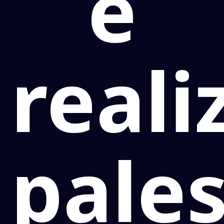
e
reali
pales