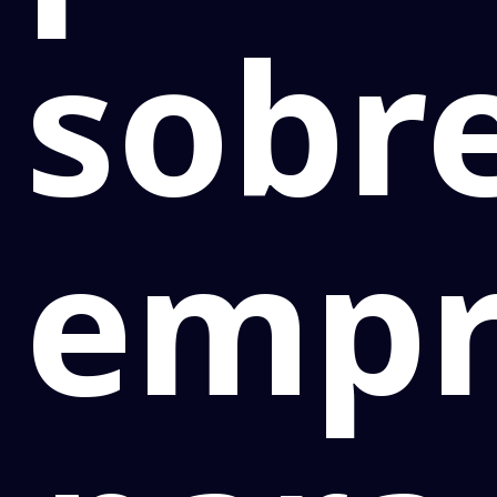
sobr
empr