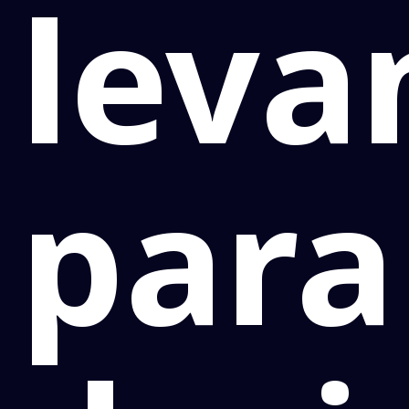
leva
para