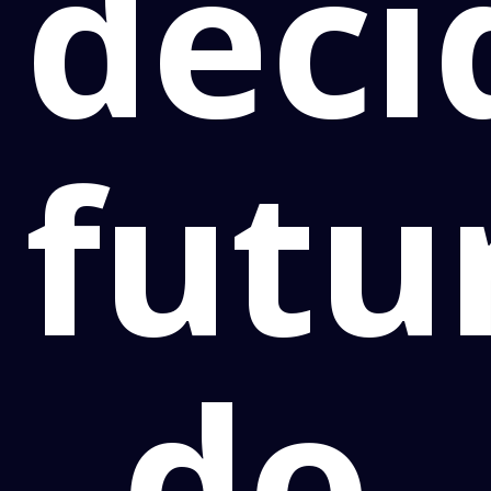
deci
futu
do