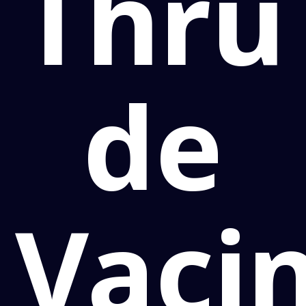
Thru
de
Vaci