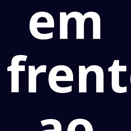
em
fren
ao