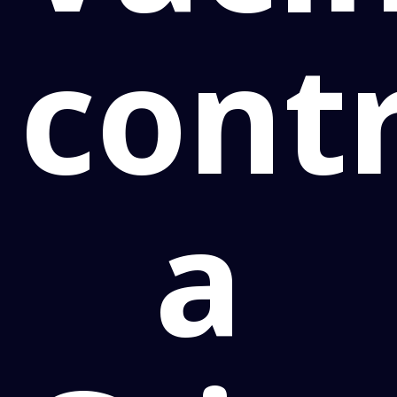
cont
a