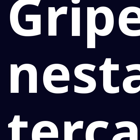
Grip
nest
terça