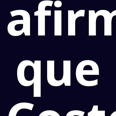
afir
que