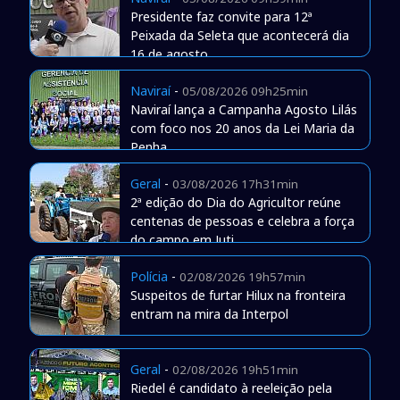
Presidente faz convite para 12ª
Peixada da Seleta que acontecerá dia
16 de agosto
Naviraí
-
05/08/2026 09h25min
Naviraí lança a Campanha Agosto Lilás
com foco nos 20 anos da Lei Maria da
Penha
Geral
-
03/08/2026 17h31min
2ª edição do Dia do Agricultor reúne
centenas de pessoas e celebra a força
do campo em Juti
Polícia
-
02/08/2026 19h57min
Suspeitos de furtar Hilux na fronteira
entram na mira da Interpol
Geral
-
02/08/2026 19h51min
Riedel é candidato à reeleição pela