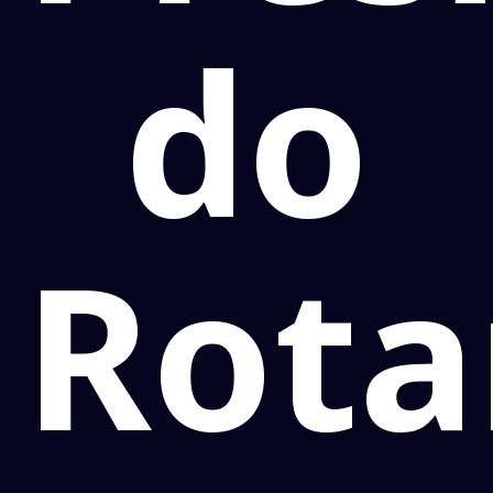
do
Rota