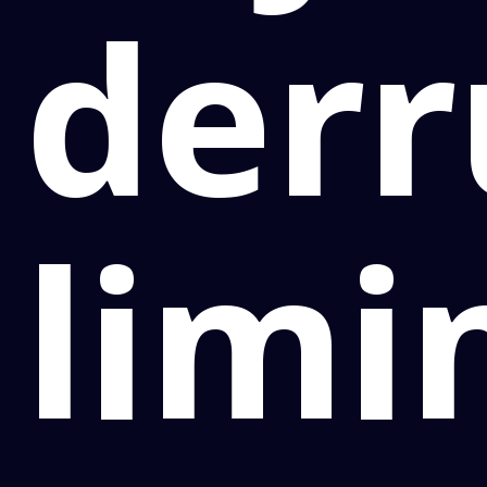
der
limi