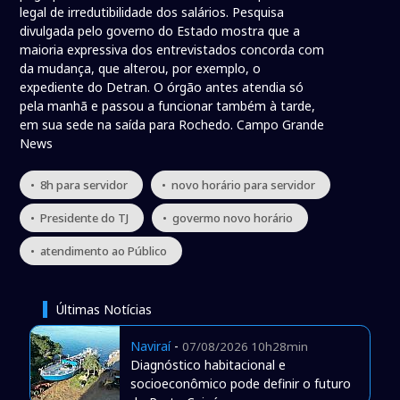
legal de irredutibilidade dos salários. Pesquisa
divulgada pelo governo do Estado mostra que a
maioria expressiva dos entrevistados concorda com
da mudança, que alterou, por exemplo, o
expediente do Detran. O órgão antes atendia só
pela manhã e passou a funcionar também à tarde,
em sua sede na saída para Rochedo. Campo Grande
News
• 8h para servidor
• novo horário para servidor
• Presidente do TJ
• govermo novo horário
• atendimento ao Público
Últimas Notícias
Naviraí
-
07/08/2026 10h28min
Diagnóstico habitacional e
socioeconômico pode definir o futuro