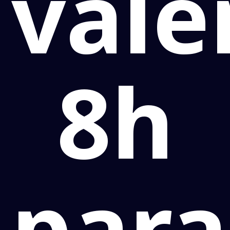
vale
8h
para