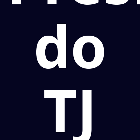
do
TJ