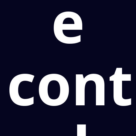
e
con