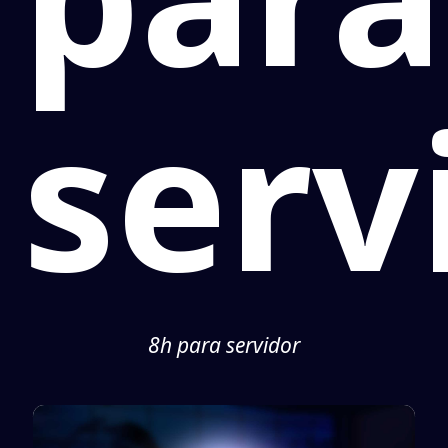
serv
8h para servidor