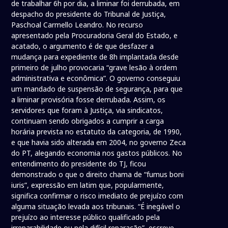
de trabalhar 6h por dia, a liminar foi derrubada, em
despacho do presidente do Tribunal de Justiça,
Paschoal Carmello Leandro. No recurso
apresentado pela Procuradoria Geral do Estado, e
acatado, o argumento é de que desfazer a
mudança para expediente de 8h implantada desde
primeiro de julho provocaria “grave lesão à ordem
administrativa e econômica”. O governo conseguiu
um mandado de suspensão de segurança, para que
a liminar provisória fosse derrubada. Assim, os
servidores que foram à Justiça, via sindicatos,
continuam sendo obrigados a cumprir a carga
horária prevista no estatuto da categoria, de 1990,
e que havia sido alterada em 2004, no governo Zeca
do PT, alegando economia nos gastos públicos. No
entendimento do presidente do TJ, ficou
demonstrado o que o direito chama de “fumus boni
iuris”, expressão em latim que, popularmente,
significa confirmar o risco imediato de prejuízo com
alguma situação levada aos tribunais. “É inegável o
prejuízo ao interesse público qualificado pela
irreparabilidade ou pela difícil reparação”, escreve