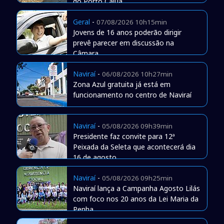
do Porto Caiuá
Geral
-
07/08/2026 10h15min
Jovens de 16 anos poderão dirigir
prevê parecer em discussão na
Câmara
Naviraí
-
06/08/2026 10h27min
Zona Azul gratuita já está em
funcionamento no centro de Naviraí
Naviraí
-
05/08/2026 09h39min
Presidente faz convite para 12ª
Peixada da Seleta que acontecerá dia
16 de agosto
Naviraí
-
05/08/2026 09h25min
Naviraí lança a Campanha Agosto Lilás
com foco nos 20 anos da Lei Maria da
Penha