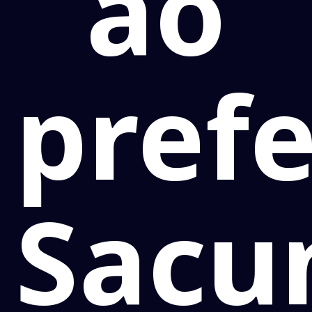
ao
prefe
Sacu