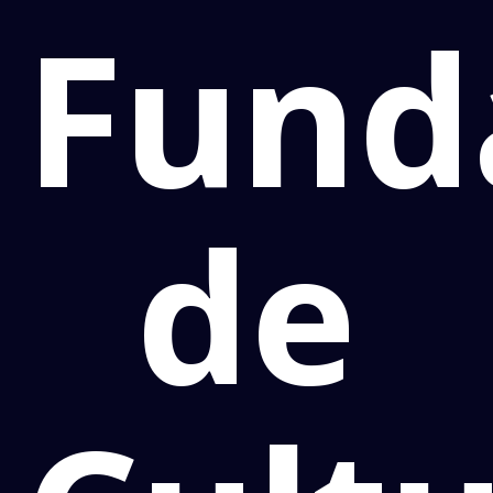
Fund
de