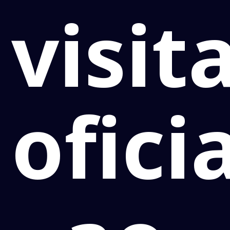
visit
ofici