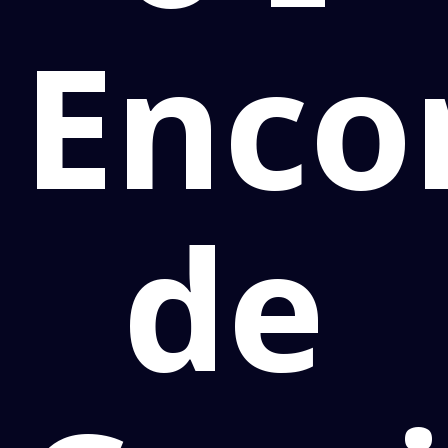
Enco
de