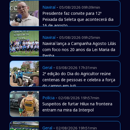
Naviraí
-
05/08/2026 09h39min
Presidente faz convite para 12ª
Peixada da Seleta que acontecerá dia
16 de agosto
Naviraí
-
05/08/2026 09h25min
Naviraí lança a Campanha Agosto Lilás
com foco nos 20 anos da Lei Maria da
Penha
Geral
-
03/08/2026 17h31min
2ª edição do Dia do Agricultor reúne
centenas de pessoas e celebra a força
do campo em Juti
Polícia
-
02/08/2026 19h57min
Suspeitos de furtar Hilux na fronteira
entram na mira da Interpol
Geral
-
02/08/2026 19h51min