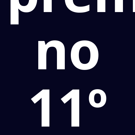
no
11º