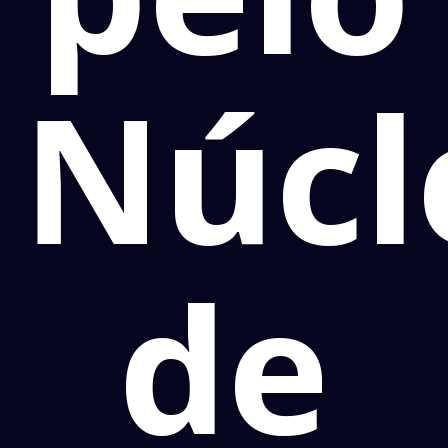
Núcl
de