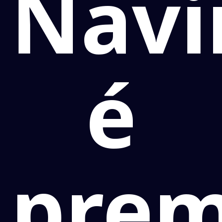
Navir
é
prem