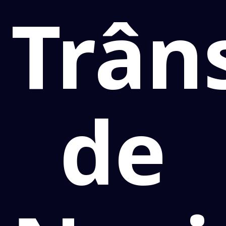
Trân
de