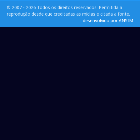
© 2007 - 2026 Todos os direitos reservados. Permitida a
reprodução desde que creditadas as mídias e citada a fonte.
desenvolvido por ANSIM