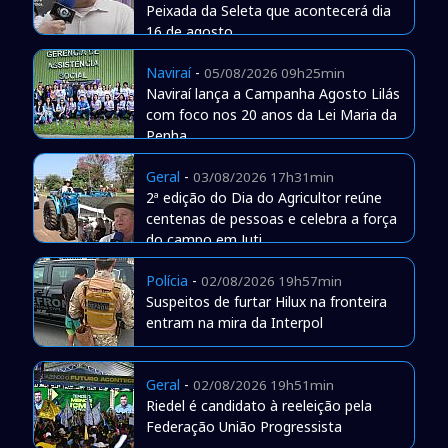
Peixada da Seleta que acontecerá dia
16 de agosto
Naviraí
-
05/08/2026 09h25min
Naviraí lança a Campanha Agosto Lilás
com foco nos 20 anos da Lei Maria da
Penha
Geral
-
03/08/2026 17h31min
2ª edição do Dia do Agricultor reúne
centenas de pessoas e celebra a força
do campo em Juti
Polícia
-
02/08/2026 19h57min
Suspeitos de furtar Hilux na fronteira
entram na mira da Interpol
Geral
-
02/08/2026 19h51min
Riedel é candidato à reeleição pela
Federação União Progressista