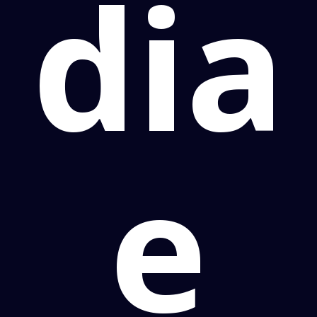
dia
e