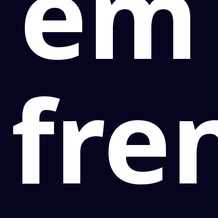
em
fre