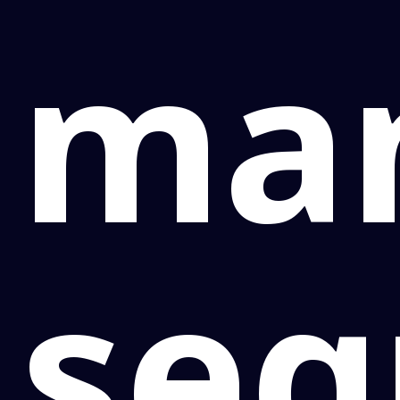
man
se