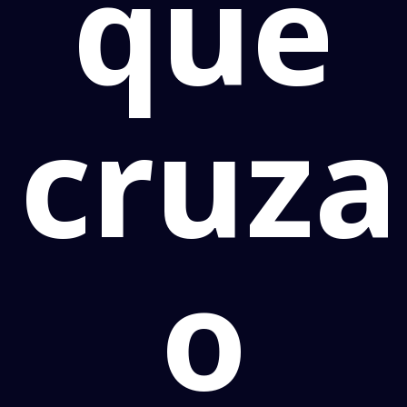
que
cruz
o