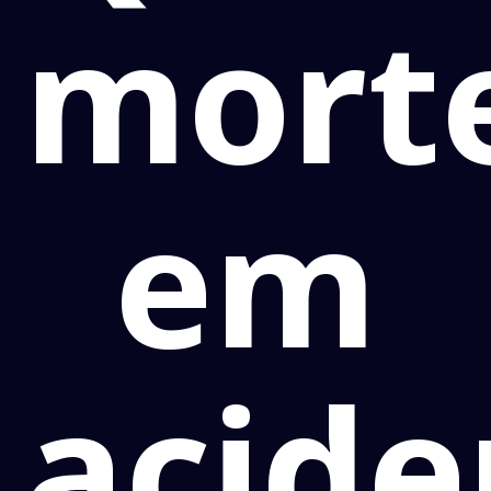
mort
em
acide