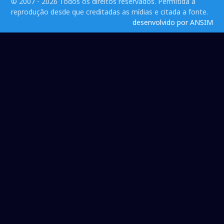
© 2007 - 2026 Todos os direitos reservados. Permitida a
reprodução desde que creditadas as mídias e citada a fonte.
desenvolvido por ANSIM