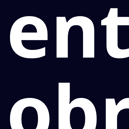
en
ob