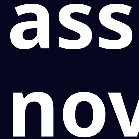
ass
no