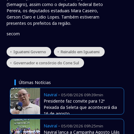
(Semagro), assim como o deputado federal Beto
Pereira, os deputados estaduais Mara Caseiro,
Gerson Claro e Lidio Lopes. Também estiveram
presentes os prefeitos da região.
secom
• Iguatemi Governo
• Reinaldo em Iguatemi
• Governador e consórcio do Cone Sul
Últimas Notícias
Naviraí
-
05/08/2026 09h39min
Presidente faz convite para 12ª
Peixada da Seleta que acontecerá dia
16 de agosto
Naviraí
-
05/08/2026 09h25min
Naviraí lança a Campanha Agosto Lilás