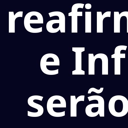
reafi
e In
serão