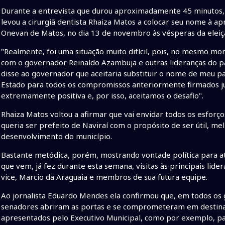
Durante a entrevista que durou aproximadamente 45 minutos, 
levou a cirurgiã dentista Rhaiza Matos a colocar seu nome à a
Onevan de Matos, no dia 13 de novembro às vésperas da eleiç
"Realmente, foi uma situação muito difícil, pois, no mesmo m
com o governador Reinaldo Azambuja e outras lideranças do p
disse ao governador que aceitaria substituir o nome de meu pa
Estado para todos os compromissos anteriormente firmados ju
extremamente positiva e, por isso, aceitamos o desafio".
Rhaiza Matos voltou a afirmar que vai envidar todos os esforço
queria ser prefeito de Naviraí com o propósito de ser útil, me
desenvolvimento do município.
Bastante metódica, porém, mostrando vontade política para atua
que vem, já fez durante esta semana, visitas às principais lid
vice, Marcio da Araguaia e membros de sua futura equipe.
Ao jornalista Eduardo Mendes ela confirmou que, em todos os
senadores abriram as portas e se comprometeram em destinar
apresentados pelo Executivo Municipal, como por exemplo, pa