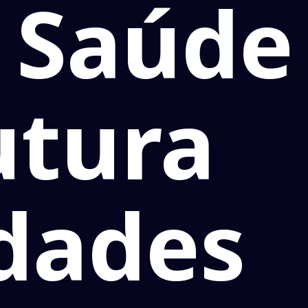
 Saúde
utura
idades