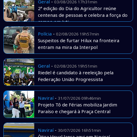
Geral
-
03/08/2026 17h31min
2ª edição do Dia do Agricultor reúne
centenas de pessoas e celebra a força do
campo em Juti
Polícia
-
02/08/2026 19h57min
Suspeitos de furtar Hilux na fronteira
entram na mira da Interpol
Geral
-
02/08/2026 19h51min
Riedel é candidato à reeleição pela
Federação União Progressista
Naviraí
-
31/07/2026 09h46min
Projeto Tô de Férias mobiliza Jardim
Paraíso e chegará à Praça Central
Naviraí
-
30/07/2026 16h51min
Òtica Visual lança aqui em Naviraí