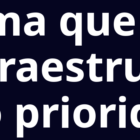
rma que
fraestr
 prior