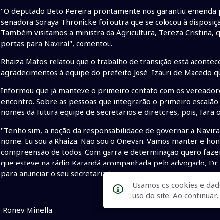
"O deputado Beto Pereira prontamente nos garantiu emenda pa
senadora Soraya Thronicke foi outra que se colocou à disposiç
Também visitamos a ministra da Agricultura, Tereza Cristina, 
portas para Naviraí", comentou.
Rhaiza Matos relatou que o trabalho de transição está acontec
agradecimentos à equipe do prefeito José Izauri de Macedo que
Informou que já manteve o primeiro contato com os vereadore
encontro. Sobre as pessoas que integrarão o primeiro escalão 
nomes da futura equipe de secretários e diretores, pois, fará 
"Tenho sim, a noção da responsabilidade de governar a Navira
nome. Eu sou a Rhaiza. Não sou o Onevan. Vamos manter e ho
compreensão de todos. Com garra e determinação quero fazer 
que esteve na rádio Karandá acompanhada pelo advogado, Dr. 
para anunciar o seu secretariado.
Usamos os cookies e dad
uso do site. Ao continua
Roney Minella