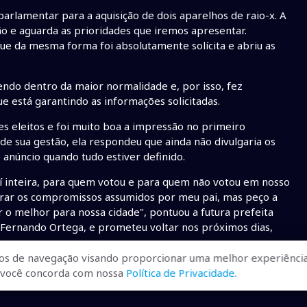
rlamentar para a aquisição de dois aparelhos de raio-x. A
ão e aguarda as prioridades que iremos apresentar.
que da mesma forma foi absolutamente solícita e abriu as
endo dentro da maior normalidade e, por isso, fez
 está garantindo as informações solicitadas.
s eleitos e foi muito boa a impressão no primeiro
de sua gestão, ela respondeu que ainda não divulgaria os
o anúncio quando tudo estiver definido.
í inteira, para quem votou e para quem não votou em nosso
nrar os compromissos assumidos por meu pai, mas peço a
o melhor para nossa cidade", pontuou a futura prefeita
Fernando Ortega, e prometeu voltar nos próximos dias,
os de navegação visando proporcionar uma melhor experiência
r, você concorda com nossa
Política de Privacidade
.