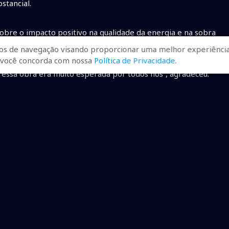
stancial.
sobre o impacto positivo na qualidade da energia e na sobra
o município. “A Energisa percebeu a nova demanda local
os de navegação visando proporcionar uma melhor experiência
endo com a quantidade de novas construções sejam
r, você concorda com nossa
Política de Privacidade
.
e essa obra era muito esperada por todos nós”, agradeceu.
o, a Energisa chegou a antecipar análises técnicas e
Pesquisa Energética), ONS (Operador Nacional do Sistema
nsmissora conseguiu um parecer técnico do Operador Nacional
lose.
de mais de R$ 698 milhões (Balanço 3º trimestre 22)
m a inauguração de novas subestações, a concessionária
ssense e a chegada de energia elétrica de qualidade aos