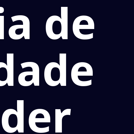
ia de
idade
nder