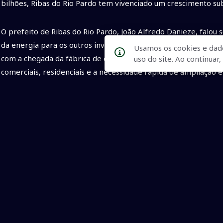
bilhões, Ribas do Rio Pardo tem vivenciado um crescimento sub
O prefeito de Ribas do Rio Pardo, João Alfredo Danieze, falou 
da energia para os outros investimentos que estão surgindo n
Usamos os cookies e dad
com a chegada da fábrica de celulose; essa nova Ribas renasc
uso do site. Ao continua
comerciais, residenciais e a necessidade rápida de ampliação 
Para atender ao projeto e garantir o desenvolvimento da regiã
estratégicas e, junto com a própria Suzano, EPE (Empresa de 
Elétrico), Aneel (Agência Nacional de Energia Elétrica) e tra
com uma solução inédita de conexão para a nova planta de celu
O investimento em Ribas do Rio Pardo faz parte de um aporte 
injetados pela Energisa, neste ano, em Mato Grosso do Sul. Co
tem garantido o desenvolvimento do agronegócio sul-mato-gro
lares de todo o Estado.