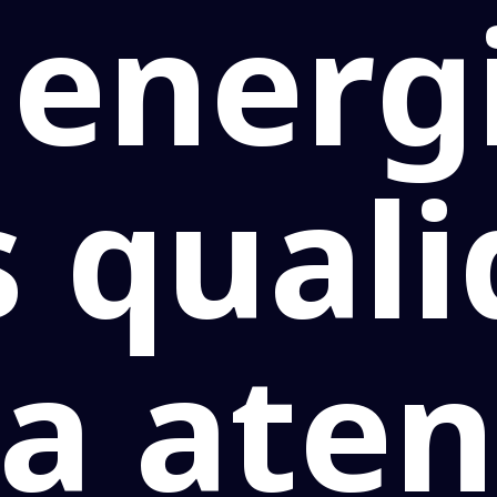
 energ
 qual
a ate