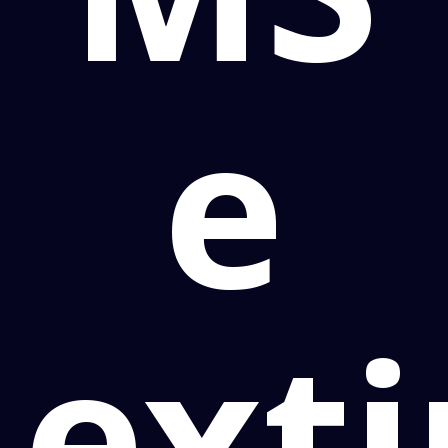
e
exti