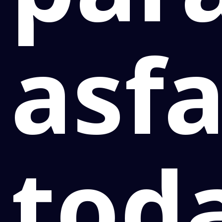
asfa
tod