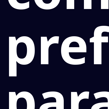
pref
par