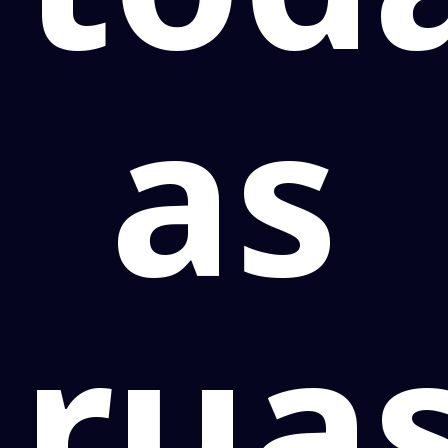
as
rua