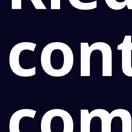
con
co