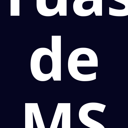
de
MS