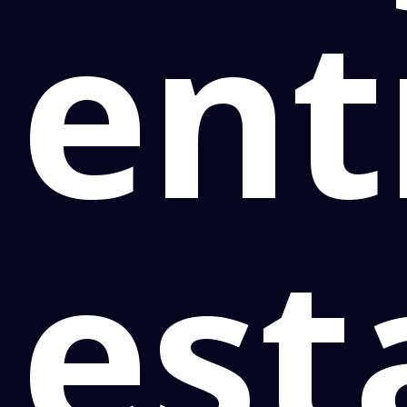
ent
est