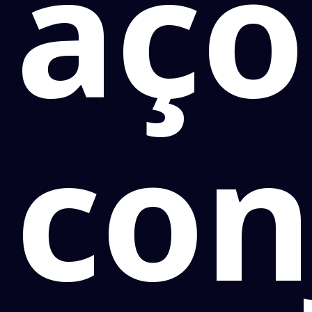
açõ
con