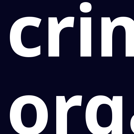
cri
org