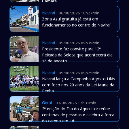
Câmara
Naviraí
-
06/08/2026 10h27min
Zona Azul gratuita já está em
funcionamento no centro de Naviraí
Naviraí
-
05/08/2026 09h39min
Presidente faz convite para 12ª
Peixada da Seleta que acontecerá dia
16 de agosto
Naviraí
-
05/08/2026 09h25min
Naviraí lança a Campanha Agosto Lilás
com foco nos 20 anos da Lei Maria da
Penha
Geral
-
03/08/2026 17h31min
2ª edição do Dia do Agricultor reúne
centenas de pessoas e celebra a força
do campo em Juti