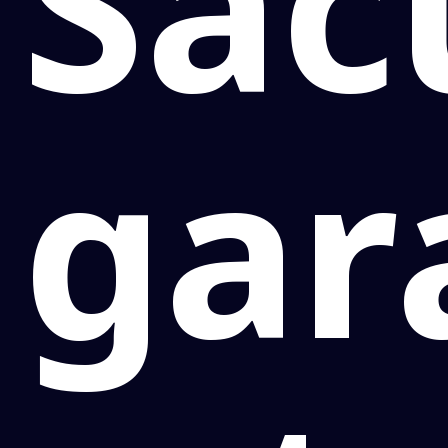
Sac
gar