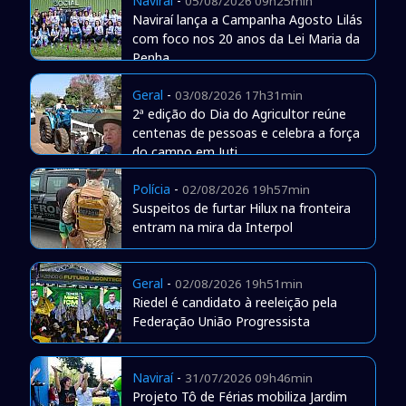
Naviraí
-
05/08/2026 09h25min
Naviraí lança a Campanha Agosto Lilás
com foco nos 20 anos da Lei Maria da
Penha
Geral
-
03/08/2026 17h31min
2ª edição do Dia do Agricultor reúne
centenas de pessoas e celebra a força
do campo em Juti
Polícia
-
02/08/2026 19h57min
Suspeitos de furtar Hilux na fronteira
entram na mira da Interpol
Geral
-
02/08/2026 19h51min
Riedel é candidato à reeleição pela
Federação União Progressista
Naviraí
-
31/07/2026 09h46min
Projeto Tô de Férias mobiliza Jardim