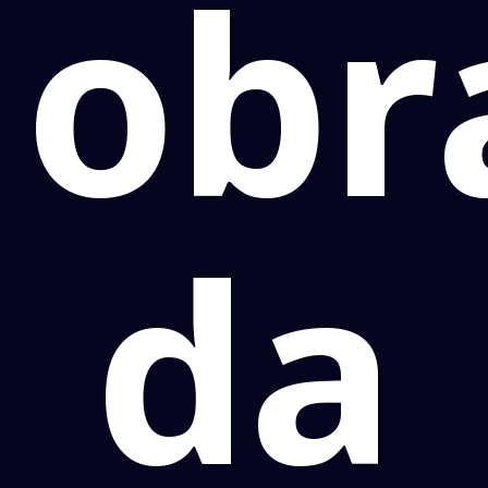
obr
da