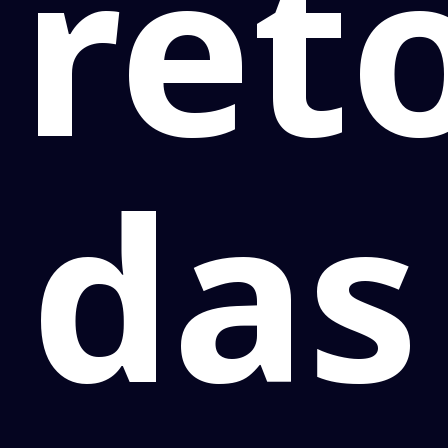
ret
das