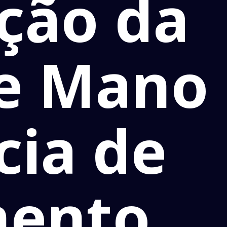
ção da
he Mano
cia de
mento