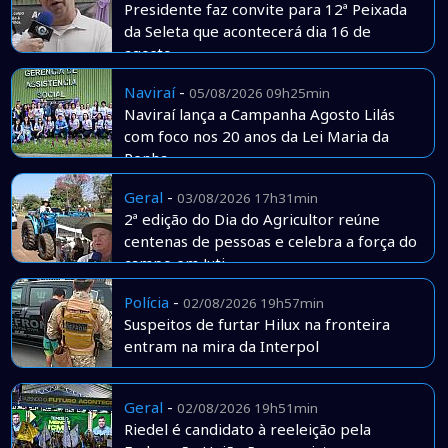
Presidente faz convite para 12ª Peixada
da Seleta que acontecerá dia 16 de
agosto
Naviraí
-
05/08/2026 09h25min
Naviraí lança a Campanha Agosto Lilás
com foco nos 20 anos da Lei Maria da
Penha
Geral
-
03/08/2026 17h31min
2ª edição do Dia do Agricultor reúne
centenas de pessoas e celebra a força do
campo em Juti
Polícia
-
02/08/2026 19h57min
Suspeitos de furtar Hilux na fronteira
entram na mira da Interpol
Geral
-
02/08/2026 19h51min
Riedel é candidato à reeleição pela