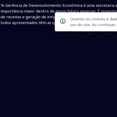
“A Gerência de Desenvolvimento Econômica é uma secretaria es
importância maior dentro de nosso futuro governo. É respons
de receitas e geração de empregos. Por isso, após analisar c
Usamos os cookies e dad
todos apresentados têm as qualidades necessárias, foi o do Man
uso do site. Ao continua
Durante a reunião na ACEN, todos os diretores foram unânime
irão apoia-lo no novo desafio. “Com a participação da sociedad
presidente da ACEN. “O desenvolvimento trará benefício para 
garantiu Mano. Todos os presentes desejaram sucesso ao futur
PANORAMADOMS-R. Minella
•