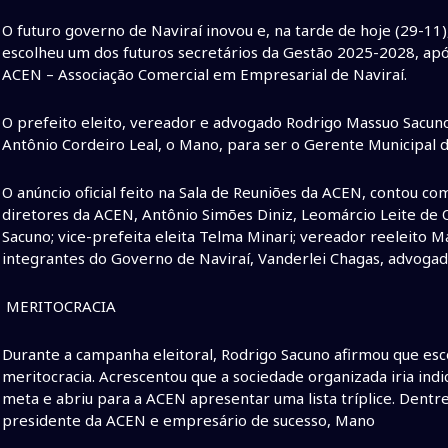
O futuro governo de Naviraí inovou e, na tarde de hoje (29-11
escolheu um dos futuros secretários da Gestão 2025-2028, apó
ACEN – Associação Comercial em Empresarial de Naviraí.
O prefeito eleito, vereador e advogado Rodrigo Massuo Sacuno
Antônio Cordeiro Leal, o Mano, para ser o Gerente Municipal
O anúncio oficial feito na Sala de Reuniões da ACEN, contou co
diretores da ACEN, Antônio Simões Diniz, Leomárcio Leite de O
Sacuno; vice-prefeita eleita Telma Minari; vereador reeleito M
integrantes do Governo de Naviraí, Vanderlei Chagas, advoga
MERITOCRACIA
Durante a campanha eleitoral, Rodrigo Sacuno afirmou que esco
meritocracia. Acrescentou que a sociedade organizada iria indi
meta e abriu para a ACEN apresentar uma lista tríplice. Dentre
presidente da ACEN e empresário de sucesso, Mano