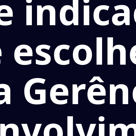
e indica
 escol
a Gerên
nvolvi